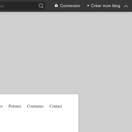
Connexion
+
Créer mon blog
es
Poèmes
Coutumes
Contact