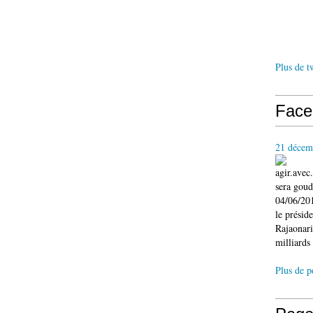
Plus de t
Face
21 décem
agir.ave
sera gou
04/06/201
le présid
Rajaonari
milliards 
Plus de p