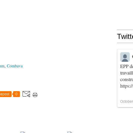
Twitt
um
,
Combava
EPP de
travai
constr
https:
epost
0
October