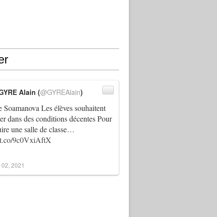
er
GYRE Alain (
@GYREAlain
)
 Soamanova Les élèves souhaitent
ller dans des conditions décentes Pour
uire une salle de classe…
//t.co/9c0VxiAftX
 02, 2021