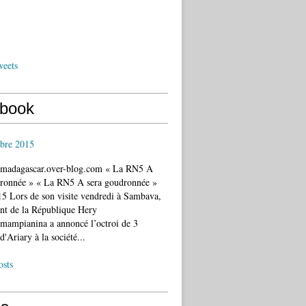
weets
book
bre 2015
c.madagascar.over-blog.com « La RN5 A
dronnée » « La RN5 A sera goudronnée »
5 Lors de son visite vendredi à Sambava,
ent de la République Hery
mampianina a annoncé l’octroi de 3
d'Ariary à la société...
osts