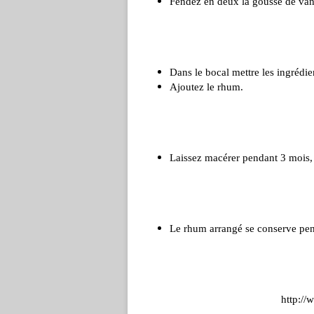
Fendez en deux la gousse de vani
Dans le bocal mettre les ingrédie
Ajoutez le rhum.
Laissez macérer pendant 3 mois, d
Le rhum arrangé se conserve pen
http:/