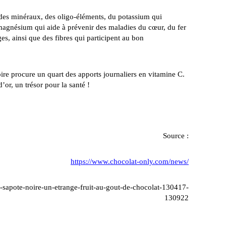
des minéraux, des oligo-éléments, du potassium qui
 magnésium qui aide à prévenir des maladies du cœur, du fer
es, ainsi que des fibres qui participent au bon
 procure un quart des apports journaliers en vitamine C.
d’or, un trésor pour la santé !
Source :
https://www.chocolat-only.com/news/
la-sapote-noire-un-etrange-fruit-au-gout-de-chocolat-130417-
130922