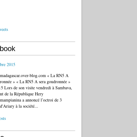
weets
book
bre 2015
c.madagascar.over-blog.com « La RN5 A
dronnée » « La RN5 A sera goudronnée »
5 Lors de son visite vendredi à Sambava,
ent de la République Hery
mampianina a annoncé l’octroi de 3
d'Ariary à la société...
osts