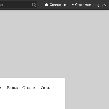
Connexion
+
Créer mon blog
es
Poèmes
Coutumes
Contact