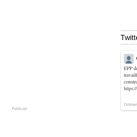
Twitt
EPP de
travai
constr
https:
October
Publicité