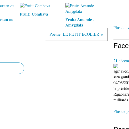
Fruit: Combava
stan ou
Fruit: Amande -
Amygdala
Plus de t
Poème: LE PETIT ECOLIER
Face
21 décem
agir.ave
sera gou
04/06/201
le présid
Rajaonari
milliards 
Plus de p