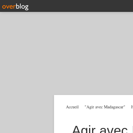
Accueil
"Agir avec Madagascar"
H
Agir avec