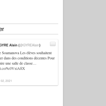
er
GYRE Alain (
@GYREAlain
)
 Soamanova Les élèves souhaitent
ller dans des conditions décentes Pour
uire une salle de classe…
//t.co/9c0VxiAftX
 02, 2021