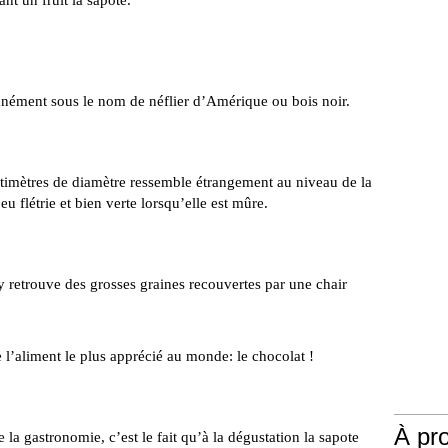
ant un fruit la sapote.
nément sous le nom de néflier d’Amérique ou bois noir.
ntimètres de diamètre ressemble étrangement au niveau de la
 flétrie et bien verte lorsqu’elle est mûre.
y retrouve des grosses graines recouvertes par une chair
e l’aliment le plus apprécié au monde: le chocolat !
À pr
e la gastronomie, c’est le fait qu’à la dégustation la sapote