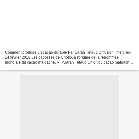
Comment produire un cacao durable Par Sarah Tétaud Diffusion : mercredi
14 février 2018 Les cabosses de Criollo, à l'origine de la renommée
mondiale du cacao malgache. RFI/Sarah Tétaud On dit du cacao malgache
qu'il est l'un des meilleurs au monde. Madagascar...