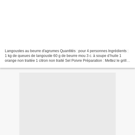
Langoustes au beurre d'agrumes Quantités : pour 4 personnes Ingrédients :
1 kg de queues de langouste 60 g de beurre mou 3 c. à soupe d’huile 1
orange non traitée 1 citron non traité Sel Poivre Préparation : Mettez le grill
du four à chauffer. Prélevez...