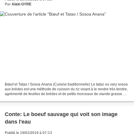
Par
Alain GYRE
Bœuf et Tatao / Sosoa Anana (Cuisine traditionnelle) Le tatao ou vary sosoa
aux brèdes est une méthode de cuisson du riz visant à le rendre très tendre,
agrémenté de feuilles de brèdes et de petits morceaux de viande grasse.
C'est un plat réconfortant,...
Conte: Le boeuf sauvage qui voit son image
dans l'eau
Publié le 19/01/2019 à 07:13