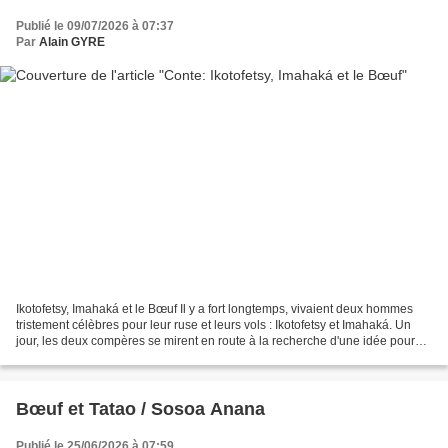
Publié le 09/07/2026 à 07:37
Par
Alain GYRE
Ikotofetsy, Imahaká et le Bœuf Il y a fort longtemps, vivaient deux hommes
tristement célèbres pour leur ruse et leurs vols : Ikotofetsy et Imahaká. Un
jour, les deux compères se mirent en route à la recherche d'une idée pour
gagner de l'argent facilement....
Bœuf et Tatao / Sosoa Anana
Publié le 25/06/2026 à 07:59