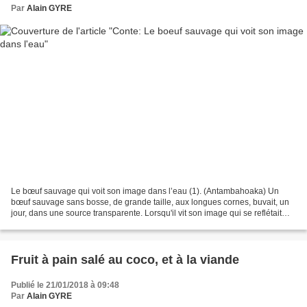
Par
Alain GYRE
Le bœuf sauvage qui voit son image dans l’eau (1). (Antambahoaka) Un
bœuf sauvage sans bosse, de grande taille, aux longues cornes, buvait, un
jour, dans une source transparente. Lorsqu'il vit son image qui se reflétait
dans l'eau : « Eh! dit-il joyeux,...
Fruit à pain salé au coco, et à la viande
Publié le 21/01/2018 à 09:48
Par
Alain GYRE