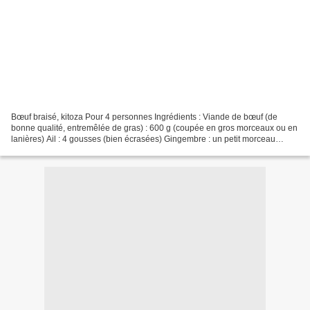
Bœuf braisé, kitoza Pour 4 personnes Ingrédients : Viande de bœuf (de
bonne qualité, entremêlée de gras) : 600 g (coupée en gros morceaux ou en
lanières) Ail : 4 gousses (bien écrasées) Gingembre : un petit morceau
(écrasé) Sel Eau Préparation : Le mélange...