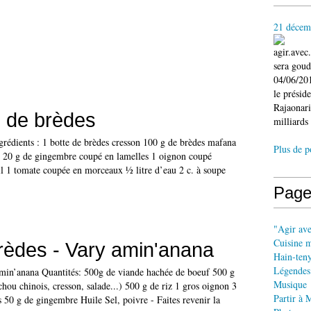
21 décem
agir.ave
sera gou
04/06/201
le présid
Rajaonari
 de brèdes
milliards 
grédients : 1 botte de brèdes cresson 100 g de brèdes mafana
Plus de p
 20 g de gingembre coupé en lamelles 1 oignon coupé
il 1 tomate coupée en morceaux ½ litre d’eau 2 c. à soupe
Page
"Agir av
Cuisine 
rèdes - Vary amin'anana
Hain-ten
Légendes
min’anana Quantités: 500g de viande hachée de boeuf 500 g
Musique
chou chinois, cresson, salade...) 500 g de riz 1 gros oignon 3
Partir à 
s 50 g de gingembre Huile Sel, poivre - Faites revenir la