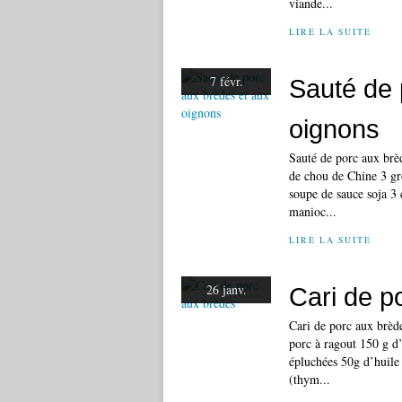
viande...
LIRE LA SUITE
7 févr.
Sauté de 
oignons
Sauté de porc aux brèd
de chou de Chine 3 gr
soupe de sauce soja 3 
manioc...
LIRE LA SUITE
26 janv.
Cari de p
Cari de porc aux brède
porc à ragout 150 g d
épluchées 50g d’huile
(thym...