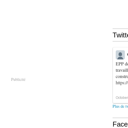
Twitt
EPP de
travai
constr
Publicité
https:
October
Plus de t
Face