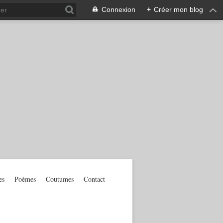
Connexion
+
Créer mon blog
es
Poèmes
Coutumes
Contact