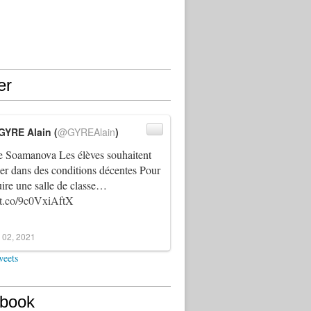
er
GYRE Alain (
@GYREAlain
)
 Soamanova Les élèves souhaitent
ller dans des conditions décentes Pour
uire une salle de classe…
//t.co/9c0VxiAftX
 02, 2021
weets
book