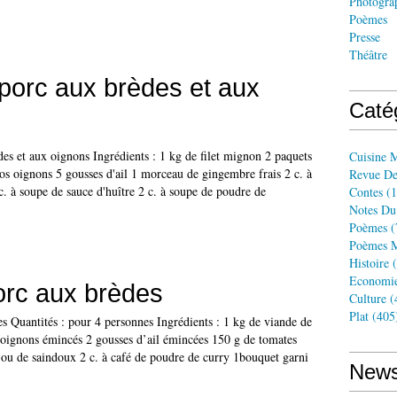
Photogra
Poèmes
Presse
Théâtre
porc aux brèdes et aux
Caté
es et aux oignons Ingrédients : 1 kg de filet mignon 2 paquets
Cuisine 
os oignons 5 gousses d'ail 1 morceau de gingembre frais 2 c. à
Revue De
c. à soupe de sauce d'huître 2 c. à soupe de poudre de
Contes
(1
Notes Du
Poèmes
(
Poèmes M
Histoire
(
Economi
orc aux brèdes
Culture
(
Plat
(405
s Quantités : pour 4 personnes Ingrédients : 1 kg de viande de
’oignons émincés 2 gousses d’ail émincées 150 g de tomates
 ou de saindoux 2 c. à café de poudre de curry 1bouquet garni
News