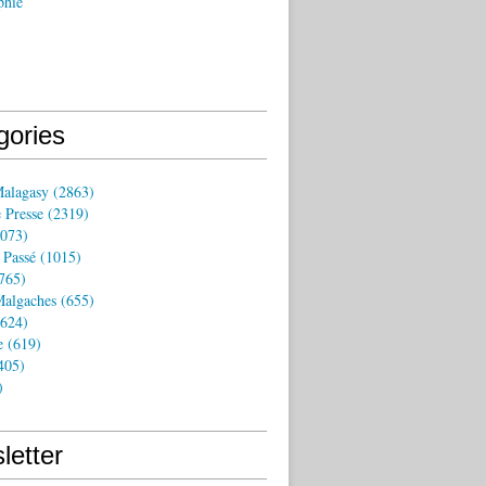
phie
gories
Malagasy
(2863)
 Presse
(2319)
073)
 Passé
(1015)
765)
algaches
(655)
624)
e
(619)
405)
)
letter