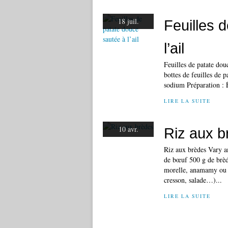
18 juil.
Feuilles 
l’ail
Feuilles de patate dou
bottes de feuilles de 
sodium Préparation : Ép
LIRE LA SUITE
10 avr.
Riz aux b
Riz aux brèdes Vary a
de bœuf 500 g de brèd
morelle, anamamy ou 
cresson, salade…)...
LIRE LA SUITE