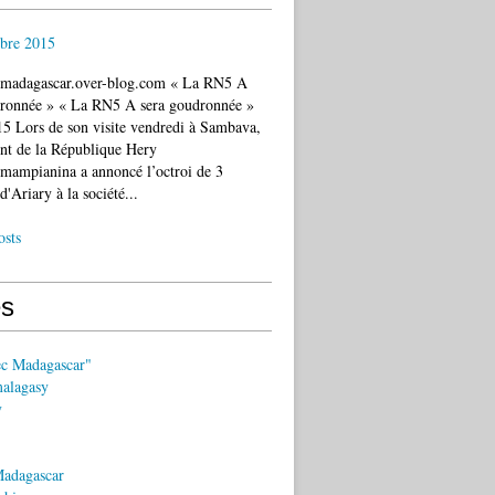
bre 2015
c.madagascar.over-blog.com « La RN5 A
dronnée » « La RN5 A sera goudronnée »
5 Lors de son visite vendredi à Sambava,
ent de la République Hery
mampianina a annoncé l’octroi de 3
d'Ariary à la société...
osts
s
ec Madagascar"
malagasy
y
Madagascar