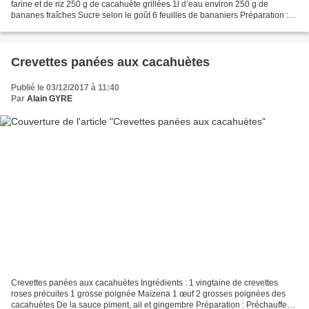
farine et de riz 250 g de cacahuète grillées 1l d’eau environ 250 g de
bananes fraîches Sucre selon le goût 6 feuilles de bananiers Préparation :
Tremper le riz dans l’eau froide pendant...
Crevettes panées aux cacahuètes
Publié le 03/12/2017 à 11:40
Par
Alain GYRE
Crevettes panées aux cacahuètes Ingrédients : 1 vingtaine de crevettes
roses précuites 1 grosse poignée Maïzena 1 œuf 2 grosses poignées des
cacahuètes De la sauce piment, ail et gingembre Préparation : Préchauffez