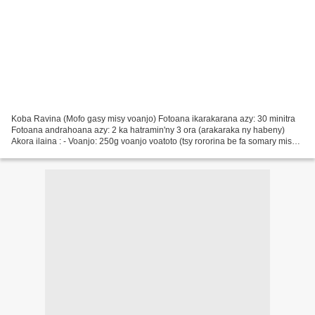
Koba Ravina (Mofo gasy misy voanjo) Fotoana ikarakarana azy: 30 minitra
Fotoana andrahoana azy: 2 ka hatramin'ny 3 ora (arakaraka ny habeny)
Akora ilaina : - Voanjo: 250g voanjo voatoto (tsy rororina be fa somary misy
potipotiny ihany) - Akondro: 5 na...