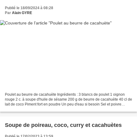
Publié le 18/09/2024 à 08:28
Par
Alain GYRE
Poulet au beurre de cacahuète Ingrédients : 3 blancs de poulet 1 oignon
rouge 2 c. à soupe d'huile de sésame 200 g de beurre de cacahuète 40 cl de
lait de coco Piment fort en poudre Un peu d'eau si besoin Sel et poivre
Préparation : Émincez l'oignon rouge....
Soupe de poireau, coco, curry et cacahuètes
Publié le 17/02/2023 à 13:59