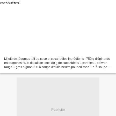
Mijoté de légumes lait de coco et cacahuètes Ingrédients : 750 g d'épinards
en branches 20 cl de lait de coco 80 g de cacahuètes 3 carottes 1 poivron
rouge 1 gros oignon 2 c. à soupe d'huile neutre pour cuisson 1 c. à soupe
d'ail en poudre (ou 3 gousses)...
Publicité