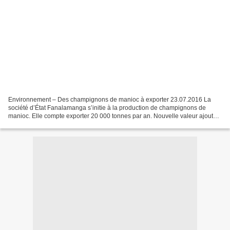
Environnement – Des champignons de manioc à exporter 23.07.2016 La
société d’État Fanalamanga s’initie à la production de champignons de
manioc. Elle compte exporter 20 000 tonnes par an. Nouvelle valeur ajoutée
dans l’exploitation forestière. Il s’agit,...