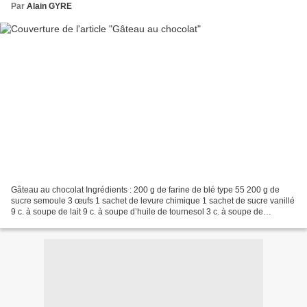
Par
Alain GYRE
Gâteau au chocolat Ingrédients : 200 g de farine de blé type 55 200 g de
sucre semoule 3 œufs 1 sachet de levure chimique 1 sachet de sucre vanillé
9 c. à soupe de lait 9 c. à soupe d’huile de tournesol 3 c. à soupe de
chocolat en poudre 1 pincée de cannelle...