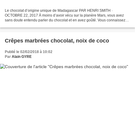
Le chocolat d’origine unique de Madagascar PAR HENRI SMITH ·
OCTOBRE 22, 2017 À moins d’avoir vécu sur la planère Mars, vous avez
sans doute entendu parler du chocolat et en avez goûté. Vous connaissez
peut-être de grands noms du chocolat comme Côte d’Or,...
Crêpes marbrées chocolat, noix de coco
Publié le 02/02/2018 à 10:02
Par
Alain GYRE