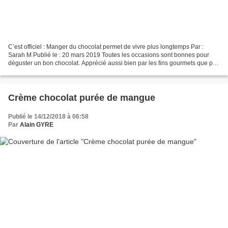
C’est officiel : Manger du chocolat permet de vivre plus longtemps Par :
Sarah M Publié le : 20 mars 2019 Toutes les occasions sont bonnes pour
déguster un bon chocolat. Apprécié aussi bien par les fins gourmets que par
les gourmands, sa saveur et son...
Crème chocolat purée de mangue
Publié le 14/12/2018 à 06:58
Par
Alain GYRE