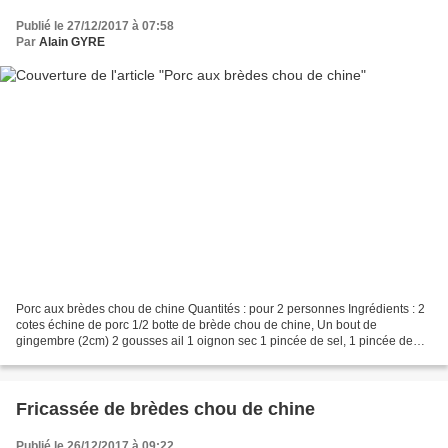
Publié le 27/12/2017 à 07:58
Par
Alain GYRE
Porc aux brèdes chou de chine Quantités : pour 2 personnes Ingrédients : 2
cotes échine de porc 1/2 botte de brède chou de chine, Un bout de
gingembre (2cm) 2 gousses ail 1 oignon sec 1 pincée de sel, 1 pincée de
vêt-sin, 1 c. à soupe de sauce de soja...
Fricassée de brèdes chou de chine
Publié le 26/12/2017 à 09:22