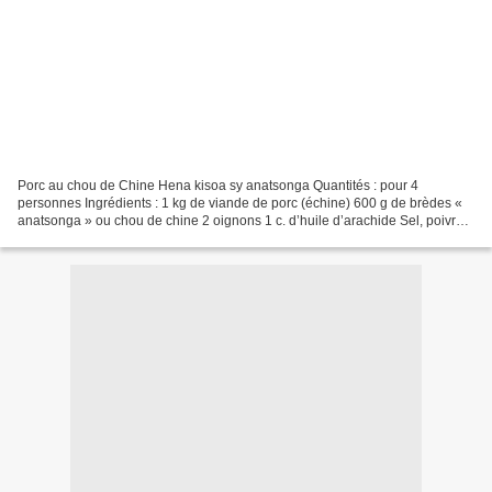
Porc au chou de Chine Hena kisoa sy anatsonga Quantités : pour 4
personnes Ingrédients : 1 kg de viande de porc (échine) 600 g de brèdes «
anatsonga » ou chou de chine 2 oignons 1 c. d’huile d’arachide Sel, poivre
Préparation : Couper la viande en morceaux....