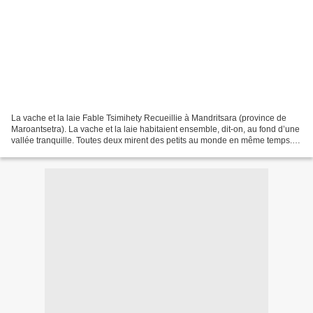
La vache et la laie Fable Tsimihety Recueillie à Mandritsara (province de
Maroantsetra). La vache et la laie habitaient ensemble, dit-on, au fond d’une
vallée tranquille. Toutes deux mirent des petits au monde en même temps.
Or la laie dit à sa compagne...