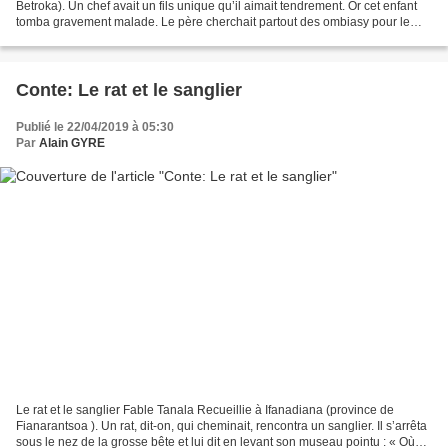
Betroka). Un chef avait un fils unique qu’il aimait tendrement. Or cet enfant
tomba gravement malade. Le père cherchait partout des ombiasy pour le
soigner et le guérir. En chemin il...
Conte: Le rat et le sanglier
Publié le 22/04/2019 à 05:30
Par
Alain GYRE
Le rat et le sanglier Fable Tanala Recueillie à Ifanadiana (province de
Fianarantsoa ). Un rat, dit-on, qui cheminait, rencontra un sanglier. Il s’arrêta
sous le nez de la grosse bête et lui dit en levant son museau pointu : « Où