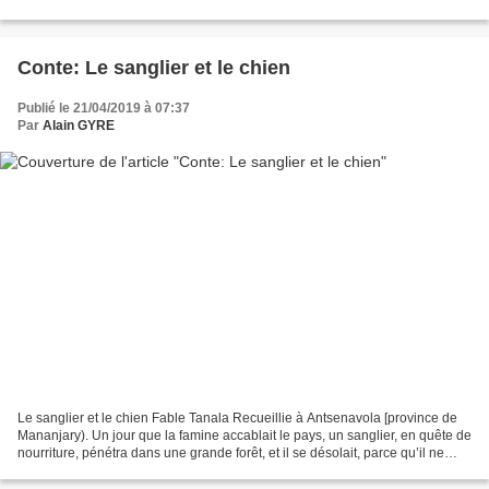
vas-tu, mon cher aîné...
Conte: Le sanglier et le chien
Publié le 21/04/2019 à 07:37
Par
Alain GYRE
Le sanglier et le chien Fable Tanala Recueillie à Antsenavola [province de
Mananjary). Un jour que la famine accablait le pays, un sanglier, en quête de
nourriture, pénétra dans une grande forêt, et il se désolait, parce qu’il ne
voyait que des racines...