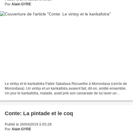
Par
Alain GYRE
Le vintsy et le kankafotra Fable Sakalava Recueillie à Morondava (cercle de
Morondava). Un vintsy et un kankafotra avaient fait, dit-on, amitié ensemble.
Un jour le kankafotra, malade, avait prié son camarade de lui laver un
lamba; celui-ci accepta, et,...
Conte: La pintade et le coq
Publié le 26/04/2019 à 05:28
Par
Alain GYRE