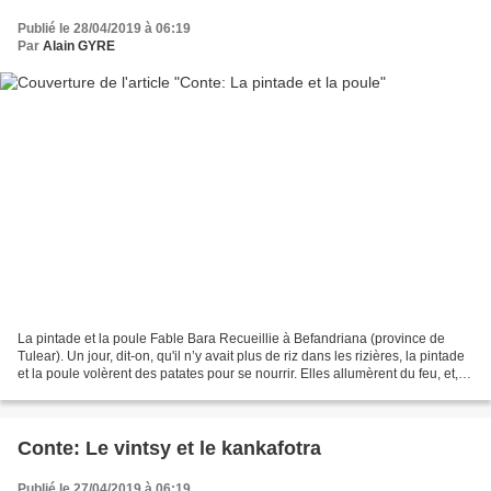
Publié le 28/04/2019 à 06:19
Par
Alain GYRE
La pintade et la poule Fable Bara Recueillie à Befandriana (province de
Tulear). Un jour, dit-on, qu'il n’y avait plus de riz dans les rizières, la pintade
et la poule volèrent des patates pour se nourrir. Elles allumèrent du feu, et,
quand les patates...
Conte: Le vintsy et le kankafotra
Publié le 27/04/2019 à 06:19