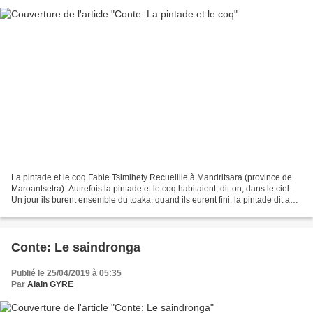
La pintade et le coq Fable Tsimihety Recueillie à Mandritsara (province de
Maroantsetra). Autrefois la pintade et le coq habitaient, dit-on, dans le ciel.
Un jour ils burent ensemble du toaka; quand ils eurent fini, la pintade dit au
coq : « Va donc nous...
Conte: Le saindronga
Publié le 25/04/2019 à 05:35
Par
Alain GYRE