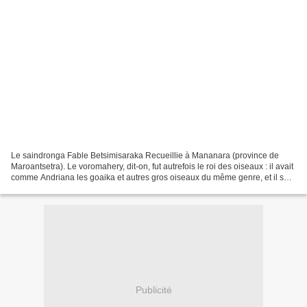
Le saindronga Fable Betsimisaraka Recueillie à Mananara (province de
Maroantsetra). Le voromahery, dit-on, fut autrefois le roi des oiseaux : il avait
comme Andriana les goaika et autres gros oiseaux du même genre, et il se
nourrissait exclusivement des...
Publicité