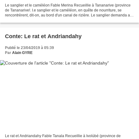
Le sanglier et le caméléon Fable Merina Recueillie à Tananarive (province
de Tananarive!. I.e sanglier et le caméléon, en quête de nourriture, se
rencontrèrent, dit-on, au bord d'un canal de rizière. Le sanglier demanda au
caméléon d’où il venait et où...
Conte: Le rat et Andriandahy
Publié le 23/04/2019 à 05:39
Par
Alain GYRE
Le rat et Andriandahy Fable Tanala Recueillie à Ivolùbé (province de