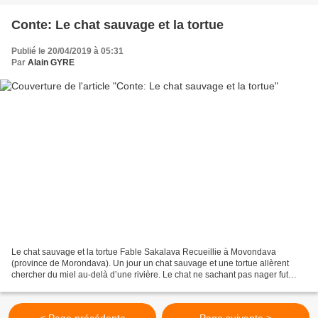
Conte: Le chat sauvage et la tortue
Publié le 20/04/2019 à 05:31
Par
Alain GYRE
Le chat sauvage et la tortue Fable Sakalava Recueillie à Movondava
(province de Morondava). Un jour un chat sauvage et une tortue allèrent
chercher du miel au-delà d’une rivière. Le chat ne sachant pas nager fut
passé par la tortue. Ils trouvèrent du...