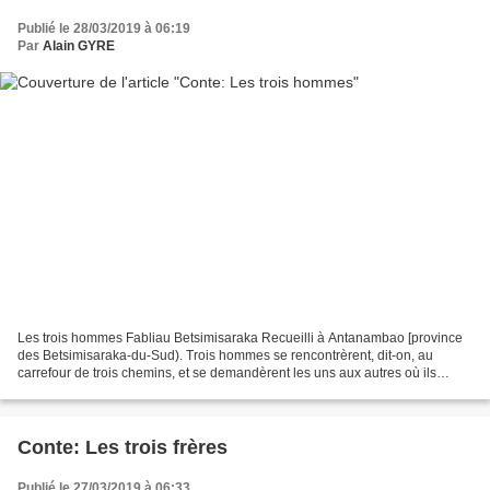
Publié le 28/03/2019 à 06:19
Par
Alain GYRE
Les trois hommes Fabliau Betsimisaraka Recueilli à Antanambao [province
des Betsimisaraka-du-Sud). Trois hommes se rencontrèrent, dit-on, au
carrefour de trois chemins, et se demandèrent les uns aux autres où ils
allaient. « Moi, dit le premier, je vais...
Conte: Les trois frères
Publié le 27/03/2019 à 06:33