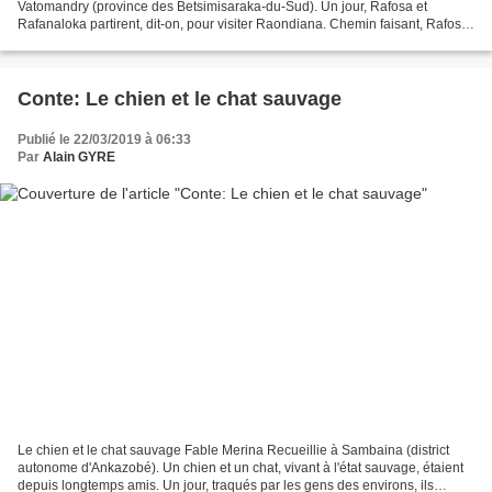
Vatomandry (province des Betsimisaraka-du-Sud). Un jour, Rafosa et
Rafanaloka partirent, dit-on, pour visiter Raondiana. Chemin faisant, Rafosa
dit à son compagnon : « Quand j’aurai mal...
Conte: Le chien et le chat sauvage
Publié le 22/03/2019 à 06:33
Par
Alain GYRE
Le chien et le chat sauvage Fable Merina Recueillie à Sambaina (district
autonome d'Ankazobé). Un chien et un chat, vivant à l'état sauvage, étaient
depuis longtemps amis. Un jour, traqués par les gens des environs, ils