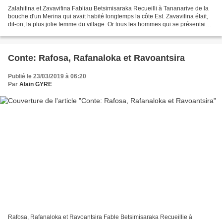
Zalahifina et Zavavifina Fabliau Betsimisaraka Recueilli à Tananarive de la
bouche d'un Merina qui avait habité longtemps la côte Est. Zavavifina était,
dit-on, la plus jolie femme du village. Or tous les hommes qui se présentaient
pour l’épouser étaient...
Conte: Rafosa, Rafanaloka et Ravoantsira
Publié le 23/03/2019 à 06:20
Par
Alain GYRE
Rafosa, Rafanaloka et Ravoantsira Fable Betsimisaraka Recueillie à