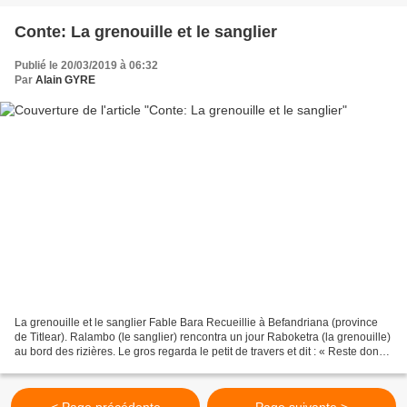
Conte: La grenouille et le sanglier
Publié le 20/03/2019 à 06:32
Par
Alain GYRE
La grenouille et le sanglier Fable Bara Recueillie à Befandriana (province
de Titlear). Ralambo (le sanglier) rencontra un jour Raboketra (la grenouille)
au bord des rizières. Le gros regarda le petit de travers et dit : « Reste donc
tranquille, et ne...