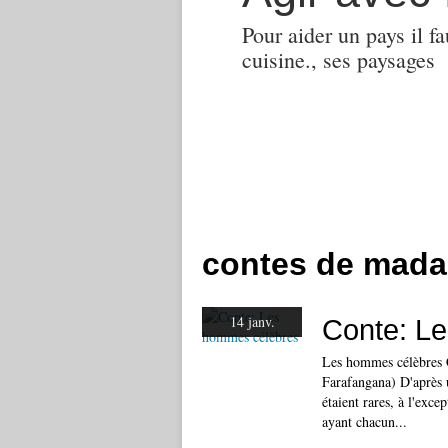
Pour aider un pays il fa
cuisine., ses paysages
contes de mada
14 janv.
Conte: L
Les hommes célèbres C
Farafangana) D'après un
étaient rares, à l'exc
ayant chacun...