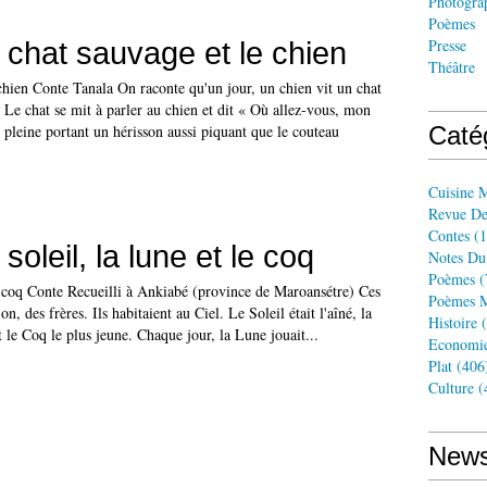
Photogra
Poèmes
 chat sauvage et le chien
Presse
Théâtre
chien Conte Tanala On raconte qu'un jour, un chien vit un chat
 Le chat se mit à parler au chien et dit « Où allez-vous, mon
 pleine portant un hérisson aussi piquant que le couteau
Caté
Cuisine 
Revue De
Contes
(1
soleil, la lune et le coq
Notes Du
Poèmes
(
le coq Conte Recueilli à Ankiabé (province de Maroansétre) Ces
Poèmes M
-on, des frères. Ils habitaient au Ciel. Le Soleil était l'aîné, la
Histoire
(
t le Coq le plus jeune. Chaque jour, la Lune jouait...
Economi
Plat
(406
Culture
(
News