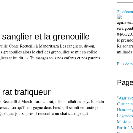
21 décem
agir.ave
sera gou
04/06/201
sanglier et la grenouille
le présid
ouille Conte Recueilli à Mandritsara Les sangliers, dit-on,
Rajaonari
 grenouilles alors le chef des grenouilles se mit en colère
milliards 
liers et lui dit · « Tu manges tous nos enfants et nos parents
Plus de p
Page
rat trafiqueur
"Agir av
 Recueilli à Mandritsara Un rat, dit-on, allait au pays lointain
Cuisine 
esses. Lorsqu'il eut gagné deux bœufs, il se mit en route pour
Hain-ten
Quelques jours après il rencontra un chat sauvage qui
Légendes
Musique
Partir à 