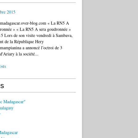
bre 2015
c.madagascar.over-blog.com « La RN5 A
dronnée » « La RN5 A sera goudronnée »
5 Lors de son visite vendredi à Sambava,
ent de la République Hery
mampianina a annoncé l’octroi de 3
d'Ariary à la société...
osts
s
ec Madagascar"
malagasy
y
Madagascar