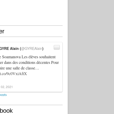
er
GYRE Alain (
@GYREAlain
)
 Soamanova Les élèves souhaitent
ller dans des conditions décentes Pour
uire une salle de classe…
//t.co/9c0VxiAftX
 02, 2021
weets
book