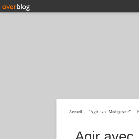
Accueil
"Agir avec Madagascar"
H
Agir avec