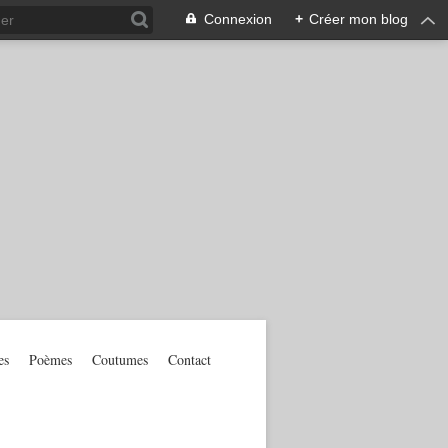
Connexion
+
Créer mon blog
es
Poèmes
Coutumes
Contact