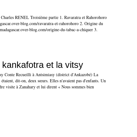
 Charles RENEL Troisième partie 1. Ravaratra et Rahorohoro
agascar.over-blog.com/ravaratra-et-rahorohoro 2. Origine du
c.madagascar.over-blog.com/origine-du-tabac-a-chiquer 3.
kankafotra et la vitsy
tsy Conte Recueilli à Antsimiasy (district d'Ankazobé) La
, étaient, dit-on, deux sœurs. Elles n'avaient pas d'enfants. Un
endre visite à Zanahary et lui dirent « Nous sommes bien