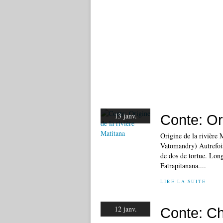
13 janv.
Conte: Ori
Origine de la rivière 
Vatomandry) Autrefois,
de dos de tortue. Lon
Fatrapitanana....
LIRE LA SUITE
12 janv.
Conte: C