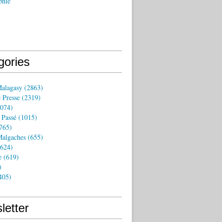
phie
gories
Malagasy
(2863)
 Presse
(2319)
074)
 Passé
(1015)
765)
algaches
(655)
624)
e
(619)
)
405)
letter