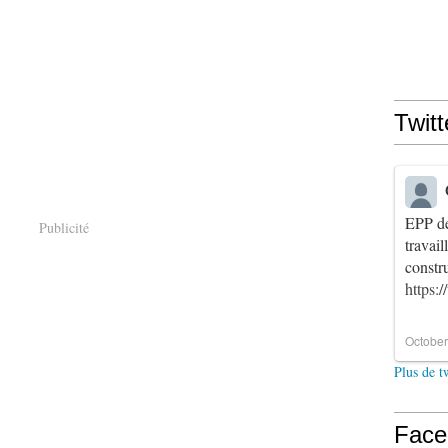
Twitt
EPP de
Publicité
travai
constr
https:
October
Plus de t
Face