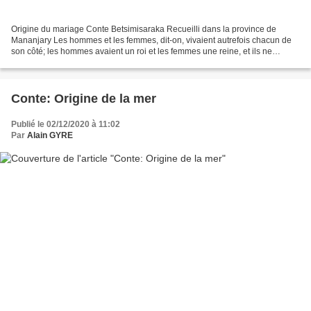
Origine du mariage Conte Betsimisaraka Recueilli dans la province de
Mananjary Les hommes et les femmes, dit-on, vivaient autrefois chacun de
son côté; les hommes avaient un roi et les femmes une reine, et ils ne
connaissaient pas la vie commune. Or les...
Conte: Origine de la mer
Publié le 02/12/2020 à 11:02
Par
Alain GYRE