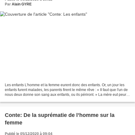
Par
Alain GYRE
Les enfants L'homme et la femme eurent donc des enfants. Or, un jour les
enfants furent malades, les parents firent le même rêve : « II faut que l'un de
nous deux donne son sang aux enfants, ou ils périront. » La mère eut peur
de ne pas pouvoir supporter...
Conte: De la suprématie de l’homme sur la
femme
Publié le 05/12/2020 à 09:04