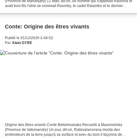
(Province de Mananjary) 11 était, dit-on, un homme qui s'appelait Raolona et
avait trois fils l'aîné se nommait Raomby, le cadet Ralambo et le dernier
Raldvahy (i). Un jour leur...
Conte: Origine des êtres vivants
Publié le 01/12/2020 à 08:52
Par
Alain GYRE
Origine des êtres vivants Conte Betsimisaraka Recueilli à Masomeloka
(Province de Vatomandry) Un jour, dit-on, Ratsivalanorana monta des
profondeurs de la terre jusqu'à sa surface et avec du bois il façonna de