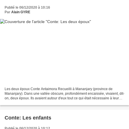
Publié le 06/12/2020 à 10:16
Par
Alain GYRE
Les deux époux Conte Antaimora Recueilli à Mananjary (province de
Mananjary). Dans une vallée obscure, profondément encaissée, vivaient, dit-
on, deux époux. Ils avaient autour d'eux tout ce qui était nécessaire à leur
existence. Or une nuit, la femme...
Conte: Les enfants
Publié le 06/12/2020 à 10:12