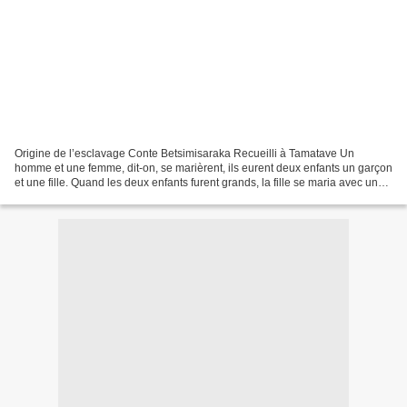
Origine de l’esclavage Conte Betsimisaraka Recueilli à Tamatave Un
homme et une femme, dit-on, se marièrent, ils eurent deux enfants un garçon
et une fille. Quand les deux enfants furent grands, la fille se maria avec un
homme d'un village éloigné, et...