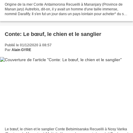
Origine de la mer Conte Antaimorona Recueilli à Mananjary (Province de
Manan jary) Autrefois, dit-on, il y avait un homme d'une taille immense,
nommé Darafify. Il s'en fut un jour dans un pays lointain pour acheter* du sel.
Au retour, il tomba, se blessa...
Conte: Le bœuf, le chien et le sanglier
Publié le 01/12/2020 à 08:57
Par
Alain GYRE
Le bœuf, le chien et le sanglier Conte Betsimisaraka Recueilli à Nosy Varika