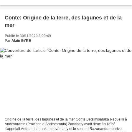
nombreuses figures, un homme et une femme,...
Conte: Origine de la terre, des lagunes et de la
mer
Publié le 30/11/2020 à 09:49
Par
Alain GYRE
Origine de la terre, des lagunes et de la mer Conte Betsimisaraka Recueilli à
Andevoranto (Province d’Andevoranto) Zanahary avait deux fils l'aîné
s'appelait Andriambahoakampovantany et le second Razanandranoarivo. Il