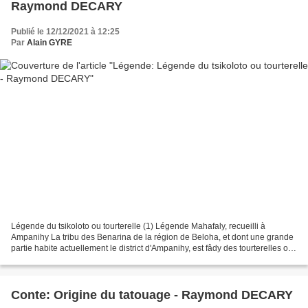
Raymond DECARY
Publié le 12/12/2021 à 12:25
Par
Alain GYRE
Légende du tsikoloto ou tourterelle (1) Légende Mahafaly, recueilli à
Ampanihy La tribu des Benarina de la région de Beloha, et dont une grande
partie habite actuellement le district d'Ampanihy, est fâdy des tourterelles ou
tsikoloto (2), qu'ils ne touchent...
Conte: Origine du tatouage - Raymond DECARY