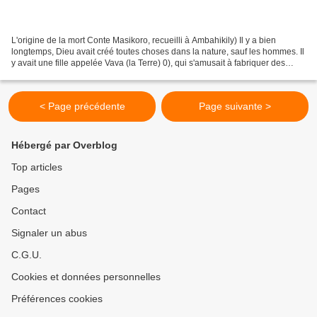
L'origine de la mort Conte Masikoro, recueilli à Ambahikily) Il y a bien
longtemps, Dieu avait créé toutes choses dans la nature, sauf les hommes. Il
y avait une fille appelée Vava (la Terre) 0), qui s'amusait à fabriquer des
bonshommes en argile. Il...
< Page précédente
Page suivante >
Hébergé par Overblog
Top articles
Pages
Contact
Signaler un abus
C.G.U.
Cookies et données personnelles
Préférences cookies