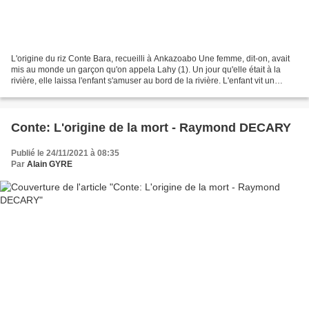
L'origine du riz Conte Bara, recueilli à Ankazoabo Une femme, dit-on, avait
mis au monde un garçon qu'on appela Lahy (1). Un jour qu'elle était à la
rivière, elle laissa l'enfant s'amuser au bord de la rivière. L'enfant vit un
insecte et demanda à sa...
Conte: L'origine de la mort - Raymond DECARY
Publié le 24/11/2021 à 08:35
Par
Alain GYRE