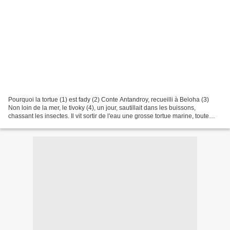
Pourquoi la tortue (1) est fady (2) Conte Antandroy, recueilli à Beloha (3)
Non loin de la mer, le tivoky (4), un jour, sautillait dans les buissons,
chassant les insectes. Il vit sortir de l'eau une grosse tortue marine, toute
noire, une fana (5) à la...