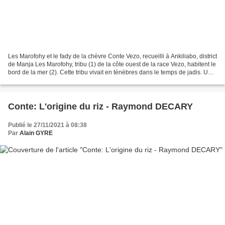
Les Marofohy et le fady de la chèvre Conte Vezo, recueilli à Ankiliabo, district
de Manja Les Marofohy, tribu (1) de la côte ouest de la race Vezo, habitent le
bord de la mer (2). Cette tribu vivait en ténèbres dans le temps de jadis. Un
jour, tous les...
Conte: L'origine du riz - Raymond DECARY
Publié le 27/11/2021 à 08:38
Par
Alain GYRE