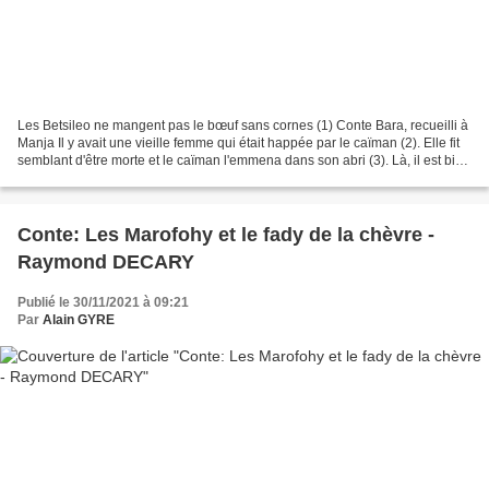
Les Betsileo ne mangent pas le bœuf sans cornes (1) Conte Bara, recueilli à
Manja Il y avait une vieille femme qui était happée par le caïman (2). Elle fit
semblant d'être morte et le caïman l'emmena dans son abri (3). Là, il est bien
sec, la vieille...
Conte: Les Marofohy et le fady de la chèvre -
Raymond DECARY
Publié le 30/11/2021 à 09:21
Par
Alain GYRE