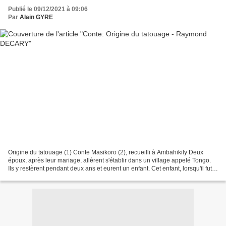
Publié le 09/12/2021 à 09:06
Par
Alain GYRE
Origine du tatouage (1) Conte Masikoro (2), recueilli à Ambahikily Deux
époux, après leur mariage, allèrent s'établir dans un village appelé Tongo.
Ils y restèrent pendant deux ans et eurent un enfant. Cet enfant, lorsqu'il fut
assez grand, avait la mauvaise...