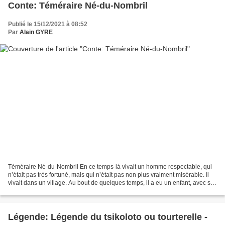
Conte: Téméraire Né-du-Nombril
Publié le 15/12/2021 à 08:52
Par
Alain GYRE
Téméraire Né-du-Nombril En ce temps-là vivait un homme respectable, qui
n’était pas très fortuné, mais qui n’était pas non plus vraiment misérable. Il
vivait dans un village. Au bout de quelques temps, il a eu un enfant, avec sa
femme. Et cet homme n’avait...
Légende: Légende du tsikoloto ou tourterelle -