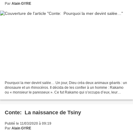
Par
Alain GYRE
Pourquoi la mer devint salée… Un jour, Dieu créa deux animaux géants : un
dinosaure et un rhinocéros. Il décida de les confier à un homme : Rakamo
ou « monsieur le paresseux ». Ce fut Rakamo qui s’occupa d’eux, leur
donna à manger et les surveilla. Un...
Conte: La naissance de Tsiny
Publié le 11/03/2020 à 09:19
Par
Alain GYRE