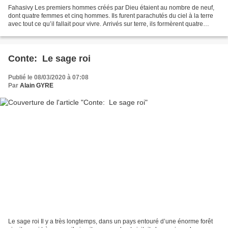
Fahasivy Les premiers hommes créés par Dieu étaient au nombre de neuf,
dont quatre femmes et cinq hommes. Ils furent parachutés du ciel à la terre
avec tout ce qu’il fallait pour vivre. Arrivés sur terre, ils formèrent quatre
couples mais la neuvième...
Conte: Le sage roi
Publié le 08/03/2020 à 07:08
Par
Alain GYRE
Le sage roi Il y a très longtemps, dans un pays entouré d’une énorme forêt