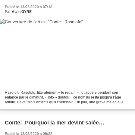
Publié le 13/03/2020 à 07:18
Par
Alain GYRE
Rasolofo Rasolofo, littéralement « le regain », fut appelé pendant son
enfance par le diminutif, « lofo » (loufou) ; ce nom lui resta jusqu’à l’âge
adulte. Il avait trois enfants qu’il chérissait . Un jour, une grave maladie le
consuma et l’emporta. Les...
Conte: Pourquoi la mer devint salée…
Publié le 12/03/2020 à 09:22