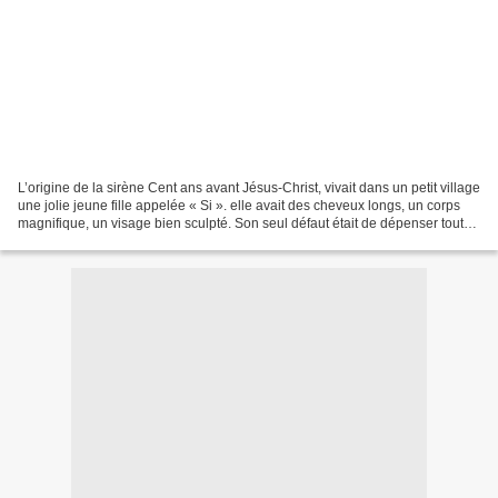
L’origine de la sirène Cent ans avant Jésus-Christ, vivait dans un petit village
une jolie jeune fille appelée « Si ». elle avait des cheveux longs, un corps
magnifique, un visage bien sculpté. Son seul défaut était de dépenser tout
son temps devant le...