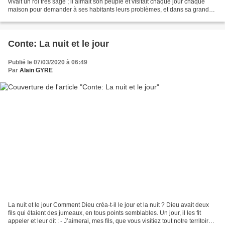
vivait un roi très sage ; il aimait son peuple et visitait chaque jour chaque
maison pour demander à ses habitants leurs problèmes, et dans sa grande
sagesse il arrivait toujours...
Conte: La nuit et le jour
Publié le 07/03/2020 à 06:49
Par
Alain GYRE
La nuit et le jour Comment Dieu créa-t-il le jour et la nuit ? Dieu avait deux
fils qui étaient des jumeaux, en tous points semblables. Un jour, il les fit
appeler et leur dit : - J’aimerai, mes fils, que vous visitiez tout notre territoire,