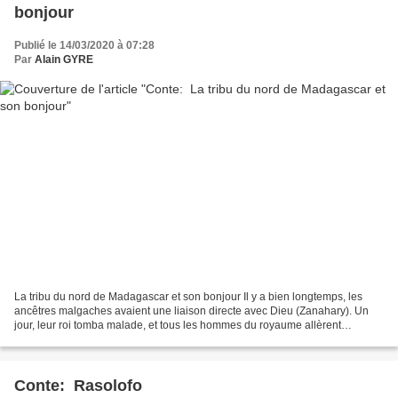
bonjour
Publié le 14/03/2020 à 07:28
Par
Alain GYRE
La tribu du nord de Madagascar et son bonjour Il y a bien longtemps, les
ancêtres malgaches avaient une liaison directe avec Dieu (Zanahary). Un
jour, leur roi tomba malade, et tous les hommes du royaume allèrent
chercher des « Mpimasy » (marabouts) et...
Conte: Rasolofo