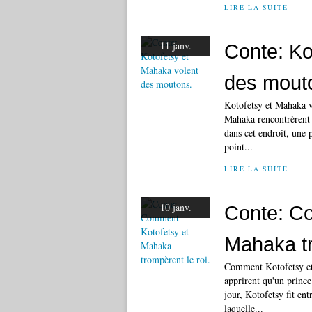
LIRE LA SUITE
11 janv.
Conte: Ko
des mout
Kotofetsy et Mahaka v
Mahaka rencontrèrent u
dans cet endroit, une p
point...
LIRE LA SUITE
10 janv.
Conte: C
Mahaka tr
Comment Kotofetsy et
apprirent qu'un prince 
jour, Kotofetsy fit en
laquelle...