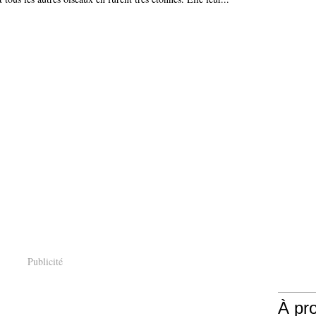
Publicité
À pr