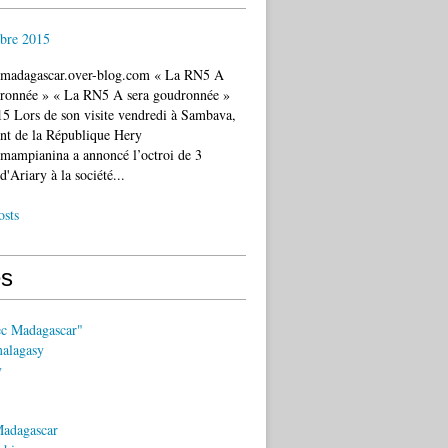
bre 2015
c.madagascar.over-blog.com « La RN5 A
dronnée » « La RN5 A sera goudronnée »
5 Lors de son visite vendredi à Sambava,
ent de la République Hery
mampianina a annoncé l’octroi de 3
d'Ariary à la société...
osts
s
ec Madagascar"
malagasy
y
Madagascar