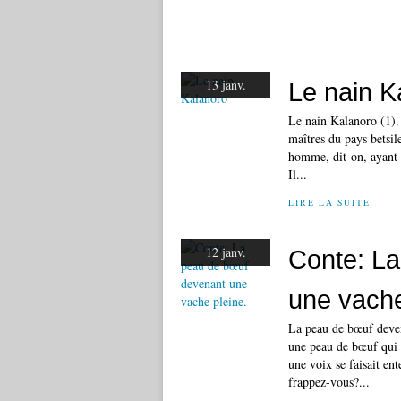
13 janv.
Le nain K
Le nain Kalanoro (1). (
maîtres du pays betsile
homme, dit-on, ayant 
Il...
LIRE LA SUITE
12 janv.
Conte: L
une vache
La peau de bœuf deven
une peau de bœuf qui d
une voix se faisait en
frappez-vous?...