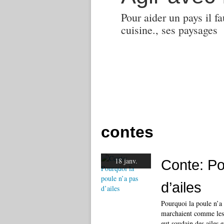
Pour aider un pays il fa
cuisine., ses paysages
contes
18 janv.
Conte: Po
d’ailes
Pourquoi la poule n’a p
marchaient comme les 
eut soudain des ailes e