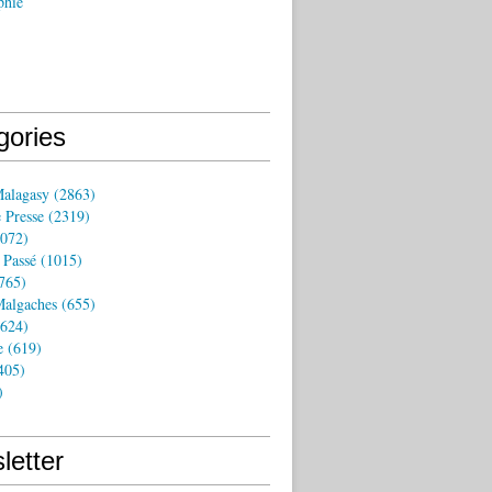
phie
gories
Malagasy
(2863)
 Presse
(2319)
072)
 Passé
(1015)
765)
algaches
(655)
624)
e
(619)
405)
)
letter