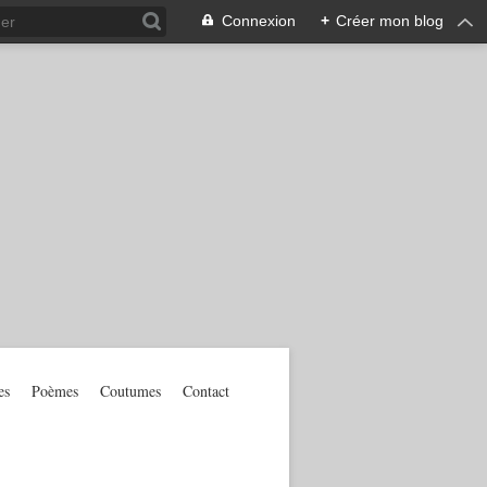
Connexion
+
Créer mon blog
es
Poèmes
Coutumes
Contact