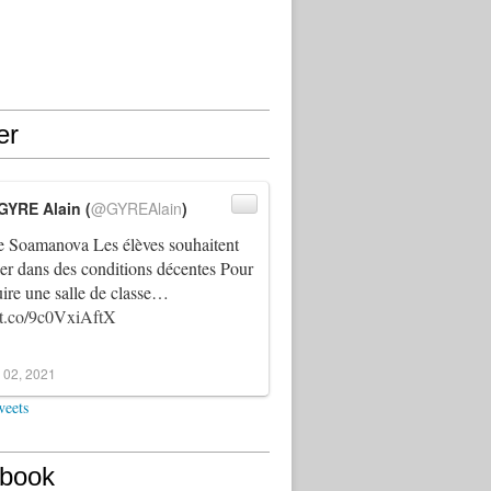
er
GYRE Alain (
@GYREAlain
)
 Soamanova Les élèves souhaitent
ller dans des conditions décentes Pour
uire une salle de classe…
//t.co/9c0VxiAftX
 02, 2021
weets
book