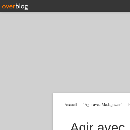
Accueil
"Agir avec Madagascar"
H
Agir avec