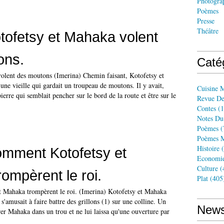
Photogra
Poèmes
Presse
Théâtre
tofetsy et Mahaka volent
ons.
Caté
olent des moutons (Imerina) Chemin faisant, Kotofetsy et
ne vieille qui gardait un troupeau de moutons. Il y avait,
Cuisine 
ierre qui semblait pencher sur le bord de la route et être sur le
Revue De
Contes
(1
Notes Du
Poèmes
(
Poèmes M
Histoire
(
omment Kotofetsy et
Economi
Culture
(
ompèrent le roi.
Plat
(405
 Mahaka trompèrent le roi. (Imerina) Kotofetsy et Mahaka
s'amusait à faire battre des grillons (1) sur une colline. Un
News
trer Mahaka dans un trou et ne lui laissa qu'une ouverture par