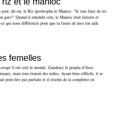
riz et le manioc
 jour, dit-on, le Riz apostropha le Manioc: "Je vais faire de toi
 gars!" Quand il entendit cela, le Manioc était furieux et
-ce qui nous différencie pour que tu fasses de moi ton aide
es femelles
orsqu’il eut créé le monde, Zanahary le peupla d’êtres
maux, mais tous étaient des mâles. Ayant bien réfléchi, il se
it peut-être pas parfaite et il résolut de la compléter en