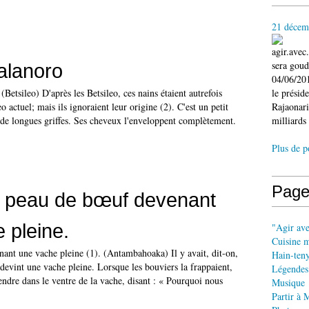
21 décem
agir.ave
sera gou
alanoro
04/06/201
Betsileo) D'après les Betsileo, ces nains étaient autrefois
le présid
o actuel; mais ils ignoraient leur origine (2). C'est un petit
Rajaonari
de longues griffes. Ses cheveux l'enveloppent complètement.
milliards 
Plus de p
Page
a peau de bœuf devenant
 pleine.
"Agir av
Cuisine 
ant une vache pleine (1). (Antambahoaka) Il y avait, dit-on,
Hain-ten
evint une vache pleine. Lorsque les bouviers la frappaient,
Légendes
tendre dans le ventre de la vache, disant : « Pourquoi nous
Musique
Partir à 