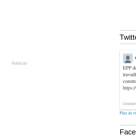
Twitt
Publicité
EPP de
travai
constr
https:
October
Plus de t
Face