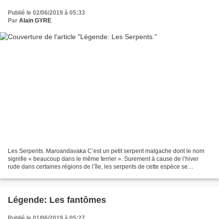
Publié le 02/06/2019 à 05:33
Par
Alain GYRE
Les Serpents. Maroandavaka C’est un petit serpent malgache dont le nom
signifie « beaucoup dans le même terrier ». Surement à cause de l’hiver
rude dans certaines régions de l’île, les serpents de cette espèce se
regroupent parfois mais les malgaches...
Légende: Les fantômes
Publié le 01/06/2019 à 05:27