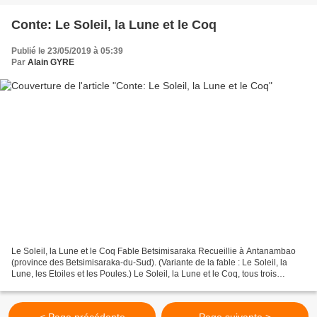
Conte: Le Soleil, la Lune et le Coq
Publié le 23/05/2019 à 05:39
Par
Alain GYRE
Le Soleil, la Lune et le Coq Fable Betsimisaraka Recueillie à Antanambao
(province des Betsimisaraka-du-Sud). (Variante de la fable : Le Soleil, la
Lune, les Etoiles et les Poules.) Le Soleil, la Lune et le Coq, tous trois
enfants d’Andriamanitra, dit-on,...