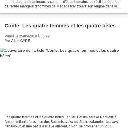
nourrir de grands animaux, y compris d'êtres humains. Le récit La légende
de l'arbre mangeur d'hommes de Madagascar trouve son origine dans le
récit que l'explorateur allemand Carl Liche...
Conte: Les quatre femmes et les quatre bêtes
Publié le 25/05/2019 à 05:29
Par
Alain GYRE
Les quatre femmes et les quatre bêtes Fabliau Betsimisaraka Recueilli à
Amboliimilanja (province des Betsimisavaka-du-Sud). lkalanolo, Ifaravavy,
Ifanaivoivo et une petite esclave allèrent, dit-on, se promener un jour.