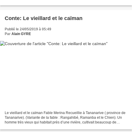
Plusieurs hommes voulurent les prendre...
Conte: Le vieillard et le caïman
Publié le 24/05/2019 à 05:49
Par
Alain GYRE
Le vieillard et le caïman Fable Merina Recueillie à Tananarive ( province de
Tananarive). (Variante de la fable : Rangahibé, Ramanba et le Chien). Un
homme très vieux qui habitait près d’une rivière, cultivait beaucoup de
courges. Comme il était sur le...