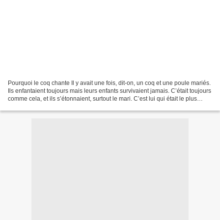
Pourquoi le coq chante Il y avait une fois, dit-on, un coq et une poule mariés.
Ils enfantaient toujours mais leurs enfants survivaient jamais. C’était toujours
comme cela, et ils s’étonnaient, surtout le mari. C’est lui qui était le plus
étonné. Ils...