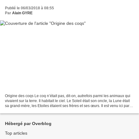
Publié le 06/03/2018 à 08:55
Par
Alain GYRE
Origine des coqs Le coq n’était pas, dit-on, autrefois parmi les animaux qui
vivaient sur la terre. Il habitait le ciel. Le Soleil était son oncle, la Lune était
sa grand-mère, les Etoiles étaient ses frères et ses œurs. Il est venu ici parce
qu’il était...
Hébergé par Overblog
Top articles