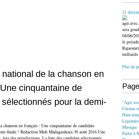
21 décem
agir.ave
sera gou
04/06/201
le présid
Rajaonari
milliards 
Plus de p
national de la chanson en
Page
: Une cinquantaine de
 sélectionnés pour la demi-
"Agir av
Cuisine 
Hain-ten
Légendes
la chanson en français : Une cinquantaine de candidats
Musique
demi-finale ! Rédaction Midi Madagasikara 30 août 2016 Une
Partir à 
, lors des présélections. La liste des candidats sélectionnés