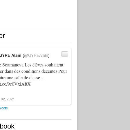
er
GYRE Alain (
@GYREAlain
)
 Soamanova Les élèves souhaitent
ller dans des conditions décentes Pour
uire une salle de classe…
//t.co/9c0VxiAftX
 02, 2021
weets
book