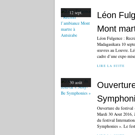
12 sept.
Léon Fulg
Mont mart
Léon Fulgence : Recr
Madagasikara 10 septe
œuvres au Louvre. Léo
cadre d’une expo mise
LIRE LA SUITE
30 août
Ouverture
Symphoni
Ouverture du festiva
Mardi 30 Aout 2016, à
du festival Internati
Symphonies ». Le festi