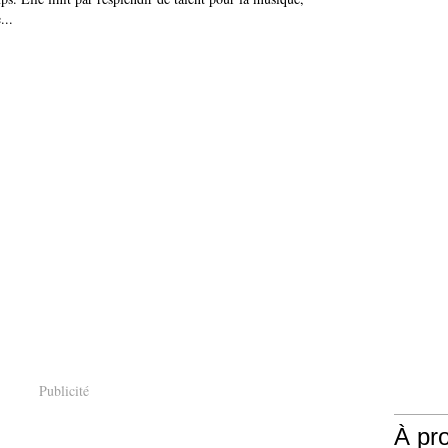
...
Publicité
À pr