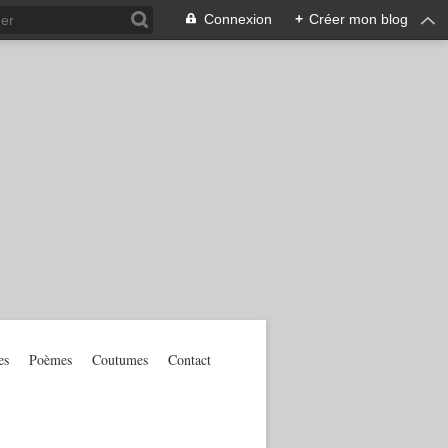
Connexion
+
Créer mon blog
es
Poèmes
Coutumes
Contact