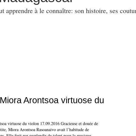
ut apprendre à le connaître: son histoire, ses coutu
– Miora Arontsoa virtuose du
tsoa virtuose du violon 17.09.2016 Gracieuse et douée de
etite, Miora Arontsoa Rasoanaivo avait l’habitude de
ps. Elle finit par resplendir de talent pour la musique,