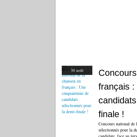
30 août
Concours 
français 
candidats
finale !
Concours national de 
sélectionnés pour la 
candidate, face au jury