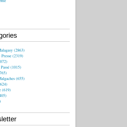
phie
gories
Malagasy
(2863)
 Presse
(2319)
072)
 Passé
(1015)
765)
algaches
(655)
624)
e
(619)
405)
)
letter