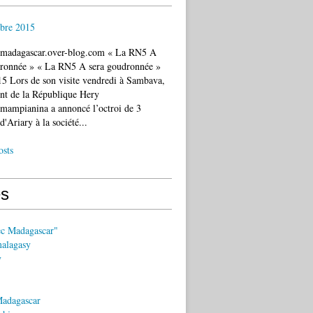
bre 2015
c.madagascar.over-blog.com « La RN5 A
dronnée » « La RN5 A sera goudronnée »
5 Lors de son visite vendredi à Sambava,
ent de la République Hery
mampianina a annoncé l’octroi de 3
d'Ariary à la société...
osts
s
ec Madagascar"
malagasy
y
Madagascar