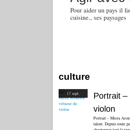
Pour aider un pays il fa
cuisine., ses paysages
culture
17 sept.
Portrait 
violon
Portrait – Miora Aron
talent. Depuis toute p
chantonner tout le tem