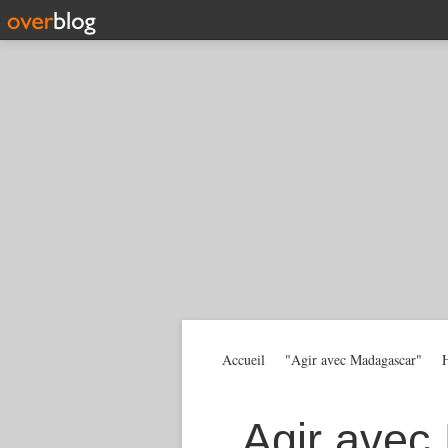
Accueil
"Agir avec Madagascar"
H
Agir avec