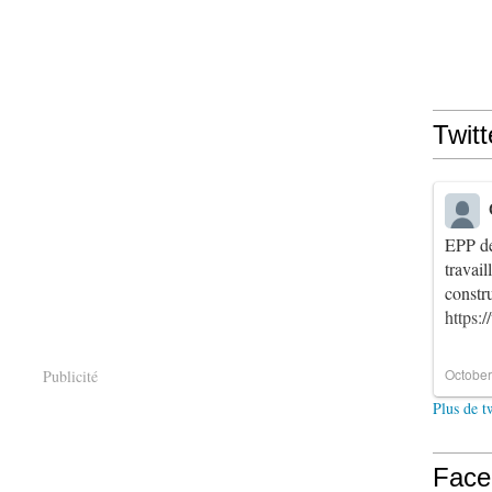
Twitt
EPP de
travai
constr
https:
October
Publicité
Plus de t
Face