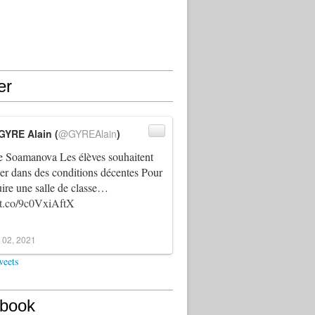
er
GYRE Alain (
@GYREAlain
)
 Soamanova Les élèves souhaitent
ller dans des conditions décentes Pour
uire une salle de classe…
//t.co/9c0VxiAftX
 02, 2021
weets
book