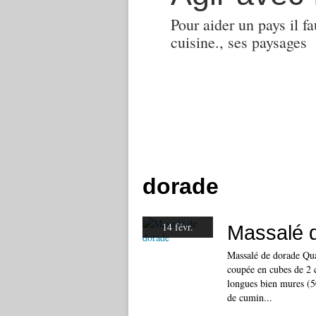
Pour aider un pays il fa
cuisine., ses paysages
dorade
14 févr.
Massalé 
Massalé de dorade Qua
coupée en cubes de 2 
longues bien mures (50
de cumin...