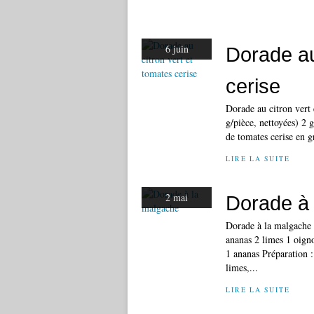
6 juin
Dorade au
cerise
Dorade au citron vert 
g/pièce, nettoyées) 2 g
de tomates cerise en g
LIRE LA SUITE
2 mai
Dorade à
Dorade à la malgache Q
ananas 2 limes 1 oigno
1 ananas Préparation :
limes,...
LIRE LA SUITE