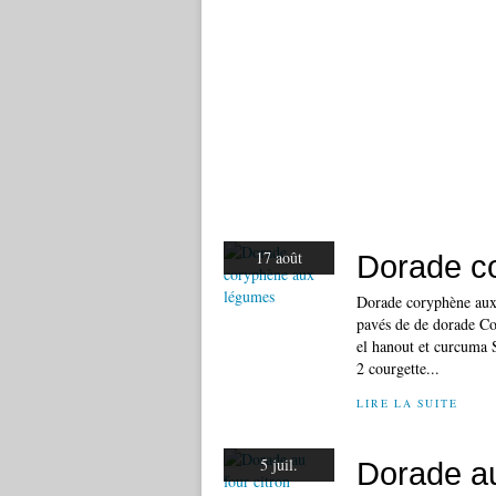
17 août
Dorade c
Dorade coryphène aux 
pavés de de dorade Cor
el hanout et curcuma 
2 courgette...
LIRE LA SUITE
5 juil.
Dorade au