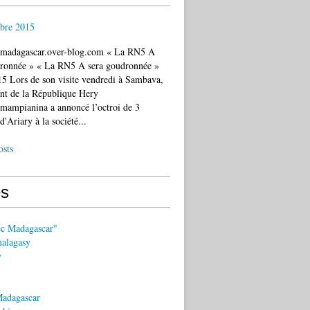
bre 2015
c.madagascar.over-blog.com « La RN5 A
dronnée » « La RN5 A sera goudronnée »
5 Lors de son visite vendredi à Sambava,
ent de la République Hery
mampianina a annoncé l’octroi de 3
d'Ariary à la société...
osts
s
ec Madagascar"
malagasy
y
Madagascar