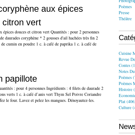
Photogra
coryphène aux épices
Poèmes
Presse
Théâtre
citron vert
 épices douces et citron vert Quantités : pour 2 personnes
Caté
 de daurades coryphène * 2 gousses d'ail hachées très fin 2
fé de cumin en poudre 1 c. à café de paprika 1 c. à café de
Cuisine 
Revue De
Contes
(1
Notes Du
 papillote
Poèmes
(
Poèmes M
antités : pour 4 personnes Ingrédients : 4 filets de daurade 2
Histoire
(
ons verts 1 c. à café d’anis vert Thym Sel Poivre Coriandre
Economi
fez le four. Lavez et pelez les mangues. Dénoyautez-les.
Plat
(406
Culture
(
News