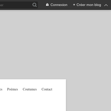
Connexion
+
Créer mon blog
es
Poèmes
Coutumes
Contact