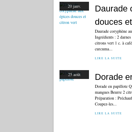
20 janv.
Daurade 
douces et 
Daurade coryphène aux
Ingrédients : 2 darnes
citrons vert 1 c. à ca
curcuma...
LIRE LA SUITE
25 août
Dorade en
Dorade en papillote Qu
mangues Beurre 2 citr
Préparation : Préchauf
Coupez-les...
LIRE LA SUITE