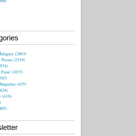
phie
gories
Malagasy
(2863)
 Presse
(2319)
074)
 Passé
(1015)
765)
algaches
(655)
624)
e
(619)
)
405)
letter