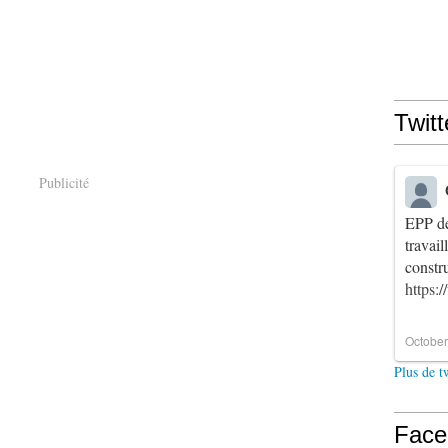
Twitt
Publicité
EPP de
travai
constr
https:
October
Plus de t
Face