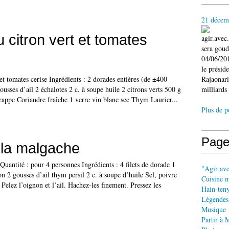
21 décem
 citron vert et tomates
agir.ave
sera gou
04/06/201
le présid
et tomates cerise Ingrédients : 2 dorades entières (de ±400
Rajaonari
ousses d’ail 2 échalotes 2 c. à soupe huile 2 citrons verts 500 g
milliards 
rappe Coriandre fraîche 1 verre vin blanc sec Thym Laurier...
Plus de p
Page
 la malgache
uantité : pour 4 personnes Ingrédients : 4 filets de dorade 1
"Agir av
n 2 gousses d’ail thym persil 2 c. à soupe d’huile Sel, poivre
Cuisine 
 Pelez l’oignon et l’ail. Hachez-les finement. Pressez les
Hain-ten
Légendes
Musique
Partir à 