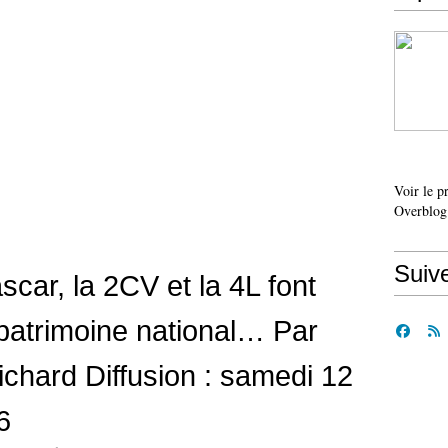
Voir le p
Overblog
Suiv
car, la 2CV et la 4L font
 patrimoine national… Par
chard Diffusion : samedi 12
6