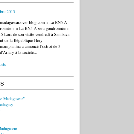
bre 2015
c.madagascar.over-blog.com « La RN5 A
dronnée » « La RN5 A sera goudronnée »
5 Lors de son visite vendredi à Sambava,
ent de la République Hery
mampianina a annoncé l’octroi de 3
d'Ariary à la société...
osts
s
ec Madagascar"
malagasy
y
Madagascar