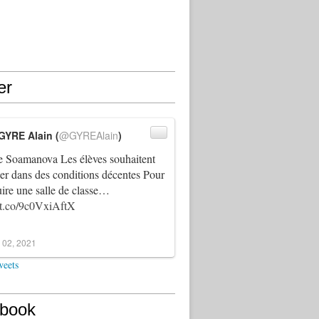
er
GYRE Alain (
@GYREAlain
)
 Soamanova Les élèves souhaitent
ller dans des conditions décentes Pour
uire une salle de classe…
//t.co/9c0VxiAftX
 02, 2021
weets
book