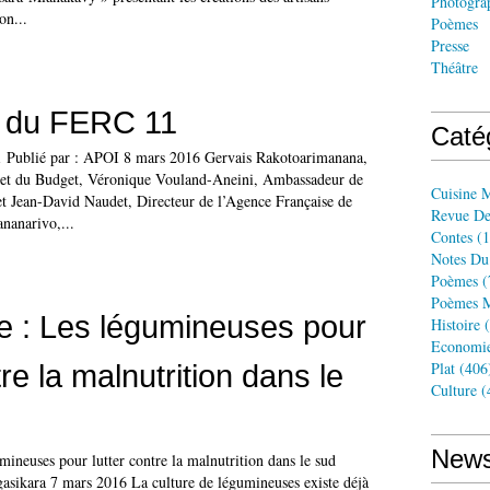
Photogra
on...
Poèmes
Presse
Théâtre
e du FERC 11
Caté
 Publié par : APOI 8 mars 2016 Gervais Rakotoarimanana,
s et du Budget, Véronique Vouland-Aneini, Ambassadeur de
Cuisine 
t Jean-David Naudet, Directeur de l’Agence Française de
Revue De
nanarivo,...
Contes
(1
Notes Du
Poèmes
(
Poèmes M
re : Les légumineuses pour
Histoire
(
Economi
tre la malnutrition dans le
Plat
(406
Culture
(
News
mineuses pour lutter contre la malnutrition dans le sud
sikara 7 mars 2016 La culture de légumineuses existe déjà