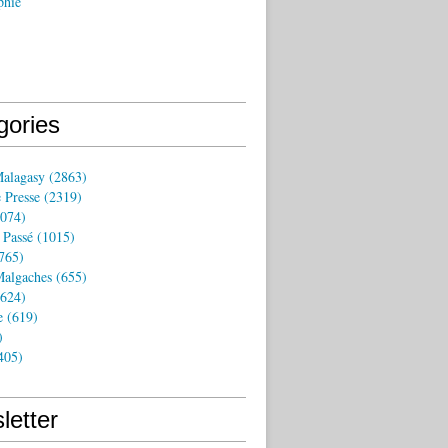
phie
gories
Malagasy
(2863)
 Presse
(2319)
074)
 Passé
(1015)
765)
algaches
(655)
624)
e
(619)
)
405)
letter