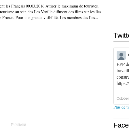
sent les Français 09.03.2016 Attirer le maximum de touristes.
ourisme au sein des Iles Vanille diffusent des films sur les îles
de France. Pour une grande visibilité. Les membres des Iles...
Twitt
EPP de
travai
constr
https:
October
Plus de t
Face
Publicité