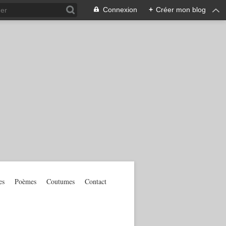
Connexion
+
Créer mon blog
es
Poèmes
Coutumes
Contact