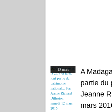
13 mars
A Madagas
partie du
Jeanne Ri
mars 201