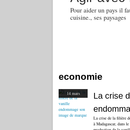
Pour aider un pays il fa
cuisine., ses paysages
economie
14 mars
La crise de
endommag
La crise de la filière
à Madagascar, dans le 
production de la vani