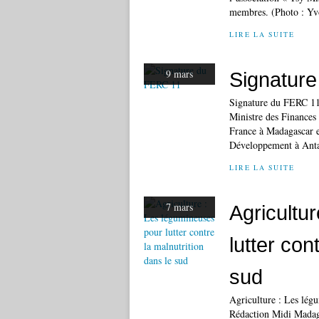
membres. (Photo : Yv
LIRE LA SUITE
9 mars
Signatur
Signature du FERC 11
Ministre des Finance
France à Madagascar e
Développement à Anta
LIRE LA SUITE
7 mars
Agricultu
lutter con
sud
Agriculture : Les légu
Rédaction Midi Madaga