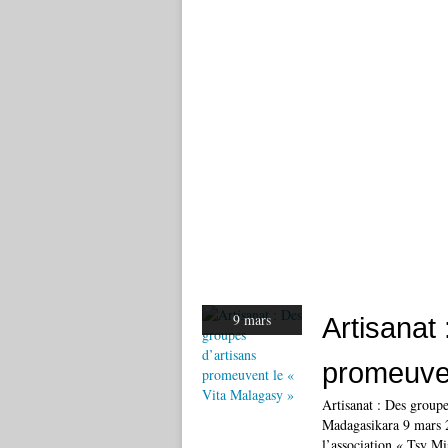
9 mars
Artisanat
promeuven
Artisanat : Des group
Madagasikara 9 mars 2
l’association « Tsy Mi