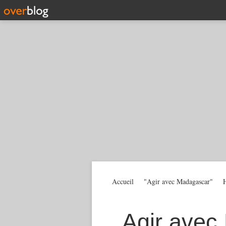
Accueil
"Agir avec Madagascar"
H
Agir avec