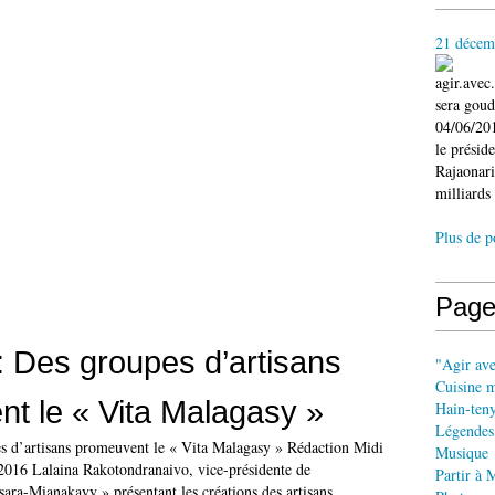
21 décem
agir.ave
sera gou
04/06/201
le présid
Rajaonari
milliards 
Plus de p
Page
 : Des groupes d’artisans
"Agir av
Cuisine 
t le « Vita Malagasy »
Hain-ten
Légendes
es d’artisans promeuvent le « Vita Malagasy » Rédaction Midi
Musique
016 Lalaina Rakotondranaivo, vice-présidente de
Partir à 
sara-Mianakavy » présentant les créations des artisans