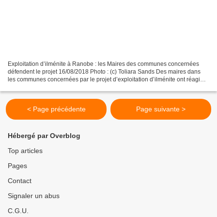
Exploitation d’ilménite à Ranobe : les Maires des communes concernées
défendent le projet 16/08/2018 Photo : (c) Toliara Sands Des maires dans
les communes concernées par le projet d’exploitation d’ilménite ont réagi
aux propos du député de Toliara I...
< Page précédente
Page suivante >
Hébergé par Overblog
Top articles
Pages
Contact
Signaler un abus
C.G.U.