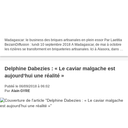
Madagascar: le business des briques artisanales en plein essor Par Laetitia
BezainDiffusion : lundi 10 septembre 2018 A Madagascar, de mai à octobre
les rizières se transforment en briqueteries artisanales. Ici à Alasora, dans le
sud d'Antananarivo.RFI/Laetitia...
Delphine Dabezies : « Le caviar malgache est
aujourd’hui une réalité »
Publié le 06/09/2018 à 06:02
Par
Alain GYRE