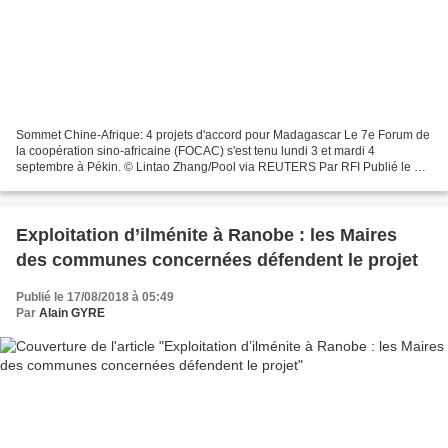
Sommet Chine-Afrique: 4 projets d'accord pour Madagascar Le 7e Forum de
la coopération sino-africaine (FOCAC) s'est tenu lundi 3 et mardi 4
septembre à Pékin. © Lintao Zhang/Pool via REUTERS Par RFI Publié le 05-
09-2018 Le Sommet de Beijing a pris fin...
Exploitation d’ilménite à Ranobe : les Maires
des communes concernées défendent le projet
Publié le 17/08/2018 à 05:49
Par
Alain GYRE