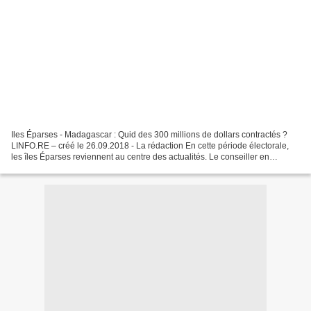
Iles Éparses - Madagascar : Quid des 300 millions de dollars contractés ?
LINFO.RE – créé le 26.09.2018 - La rédaction En cette période électorale,
les îles Éparses reviennent au centre des actualités. Le conseiller en
communication et en politique auprès...