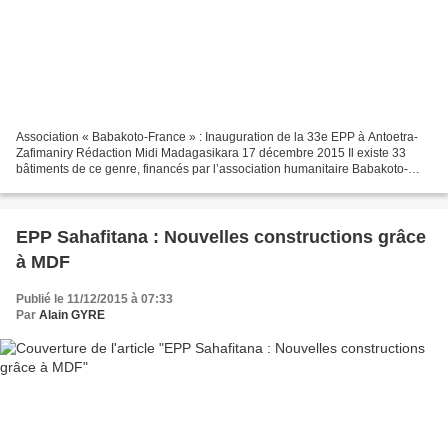
Association « Babakoto-France » : Inauguration de la 33e EPP à Antoetra-
Zafimaniry Rédaction Midi Madagasikara 17 décembre 2015 Il existe 33
bâtiments de ce genre, financés par l’association humanitaire Babakoto-
France à Antoetra. Avec plus de 10 ans...
EPP Sahafitana : Nouvelles constructions grâce
à MDF
Publié le 11/12/2015 à 07:33
Par
Alain GYRE