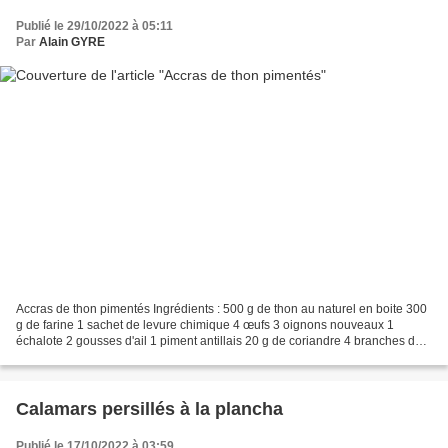
Publié le 29/10/2022 à 05:11
Par
Alain GYRE
Accras de thon pimentés Ingrédients : 500 g de thon au naturel en boite 300
g de farine 1 sachet de levure chimique 4 œufs 3 oignons nouveaux 1
échalote 2 gousses d'ail 1 piment antillais 20 g de coriandre 4 branches de
persil plat 3 branches de thym...
Calamars persillés à la plancha
Publié le 17/10/2022 à 03:59