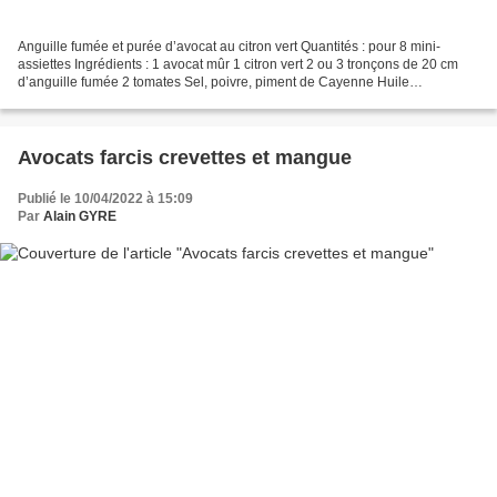
Anguille fumée et purée d’avocat au citron vert Quantités : pour 8 mini-
assiettes Ingrédients : 1 avocat mûr 1 citron vert 2 ou 3 tronçons de 20 cm
d’anguille fumée 2 tomates Sel, poivre, piment de Cayenne Huile
Préparation : Retirez la peau des tomates....
Avocats farcis crevettes et mangue
Publié le 10/04/2022 à 15:09
Par
Alain GYRE