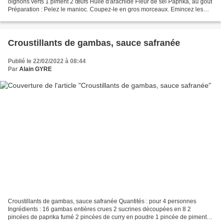
oignons verts 1 piment 2 œufs Huile d'arachide Fleur de sel Paprika, au goût
Préparation : Pelez le manioc. Coupez-le en gros morceaux. Emincez les
oignons. Coupez le piment en...
Croustillants de gambas, sauce safranée
Publié le 22/02/2022 à 08:44
Par
Alain GYRE
Croustillants de gambas, sauce safranée Quantités : pour 4 personnes
Ingrédients : 16 gambas entières crues 2 sucrines découpées en 8 2
pincées de paprika fumé 2 pincées de curry en poudre 1 pincée de piment