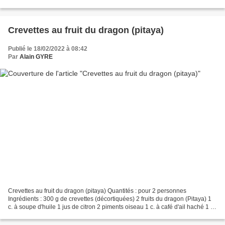
d’Espelette 1 c. à soupe d’huile 10 feuilles...
Crevettes au fruit du dragon (pitaya)
Publié le 18/02/2022 à 08:42
Par
Alain GYRE
Crevettes au fruit du dragon (pitaya) Quantités : pour 2 personnes
Ingrédients : 300 g de crevettes (décortiquées) 2 fruits du dragon (Pitaya) 1
c. à soupe d'huile 1 jus de citron 2 piments oiseau 1 c. à café d'ail haché 1 c.
à café de basilic haché Sel,...