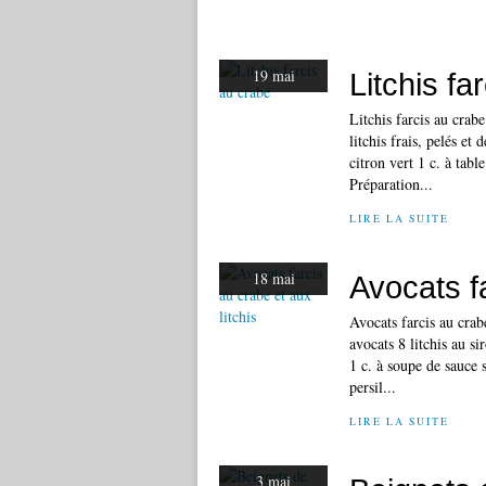
19 mai
Litchis fa
Litchis farcis au crab
litchis frais, pelés e
citron vert 1 c. à tab
Préparation...
LIRE LA SUITE
18 mai
Avocats fa
Avocats farcis au crab
avocats 8 litchis au si
1 c. à soupe de sauce 
persil...
LIRE LA SUITE
3 mai