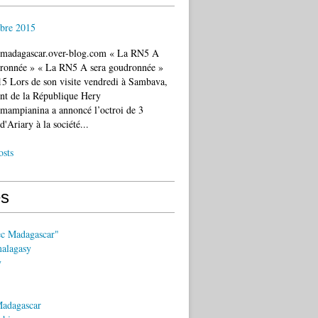
bre 2015
c.madagascar.over-blog.com « La RN5 A
dronnée » « La RN5 A sera goudronnée »
5 Lors de son visite vendredi à Sambava,
ent de la République Hery
mampianina a annoncé l’octroi de 3
d'Ariary à la société...
osts
s
ec Madagascar"
malagasy
y
Madagascar