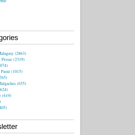
phie
gories
Malagasy
(2863)
 Presse
(2319)
074)
 Passé
(1015)
765)
algaches
(655)
624)
e
(619)
)
405)
letter