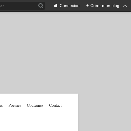
Connexion
+
Créer mon blog
es
Poèmes
Coutumes
Contact