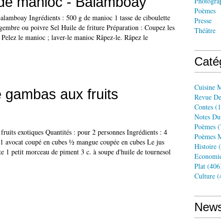
 de manioc - Balamboay
Photogra
Poèmes
alamboay Ingrédients : 500 g de manioc 1 tasse de ciboulette
Presse
embre ou poivre Sel Huile de friture Préparation : Coupez les
Théâtre
 Pelez le manioc ; laver-le manioc Râpez-le. Râpez le
Caté
Cuisine 
 gambas aux fruits
Revue De
Contes
(1
Notes Du
Poèmes
(
ruits exotiques Quantités : pour 2 personnes Ingrédients : 4
Poèmes M
 1 avocat coupé en cubes ½ mangue coupée en cubes Le jus
Histoire
(
te 1 petit morceau de piment 3 c. à soupe d'huile de tournesol
Economi
Plat
(406
Culture
(
News