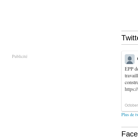
Twitt
Publicité
EPP de
travai
constr
https:
October
Plus de t
Face