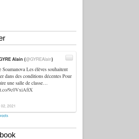
er
GYRE Alain (
@GYREAlain
)
 Soamanova Les élèves souhaitent
ller dans des conditions décentes Pour
uire une salle de classe…
//t.co/9c0VxiAftX
 02, 2021
weets
book