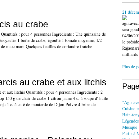
21 décem
rcis au crabe
agir.ave
sera gou
e Quantités : pour 4 personnes Ingrédients : Une quinzaine de
04/06/201
t dénoyautés 1 boîte de crabe, égoutté 1 tomate moyenne, 1/2
le présid
le de nuoc mam Quelques feuilles de coriandre fraîche
Rajaonari
milliards 
Plus de p
rcis au crabe et aux litchis
Page
e et aux litchis Quantités : pour 4 personnes Ingrédients : 2
rop 150 g de chair de crabe 1 citron jaune 4 c. à soupe d' huile
"Agir av
soja 1 c. à café de moutarde de Dijon Poivre 4 brins de
Cuisine 
Hain-ten
Légendes
Musique
Partir à 