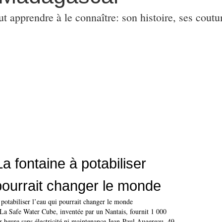
ut apprendre à le connaître: son histoire, ses coutu
a fontaine à potabiliser
 pourrait changer le monde
 potabiliser l’eau qui pourrait changer le monde
fe Water Cube, inventée par un Nantais, fournit 1 000
ar heure sans électricité ni maintenance Jean-Paul Augereau, 49