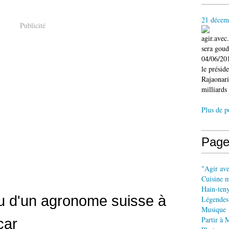
21 décem
Publicité
agir.ave
sera gou
04/06/201
le présid
Rajaonari
milliards 
Plus de p
Page
"Agir av
Cuisine 
Hain-ten
ou d'un agronome suisse à
Légendes
Musique
Partir à 
car