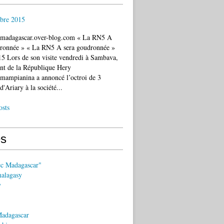
bre 2015
c.madagascar.over-blog.com « La RN5 A
dronnée » « La RN5 A sera goudronnée »
5 Lors de son visite vendredi à Sambava,
ent de la République Hery
mampianina a annoncé l’octroi de 3
d'Ariary à la société...
osts
s
ec Madagascar"
malagasy
y
Madagascar