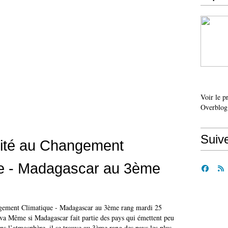
Voir le p
Overblog
Suiv
lité au Changement
ue - Madagascar au 3ème
ngement Climatique - Madagascar au 3ème rang mardi 25
va Même si Madagascar fait partie des pays qui émettent peu
s l’atmosphère, il se trouve au 3ème rang des pays les plus