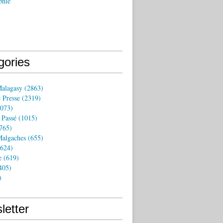
phie
gories
Malagasy
(2863)
 Presse
(2319)
073)
 Passé
(1015)
765)
algaches
(655)
624)
e
(619)
405)
)
letter