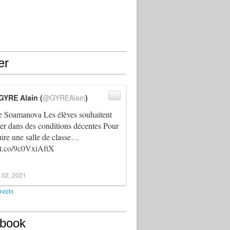
er
GYRE Alain (
@GYREAlain
)
 Soamanova Les élèves souhaitent
ller dans des conditions décentes Pour
uire une salle de classe…
//t.co/9c0VxiAftX
 02, 2021
weets
book