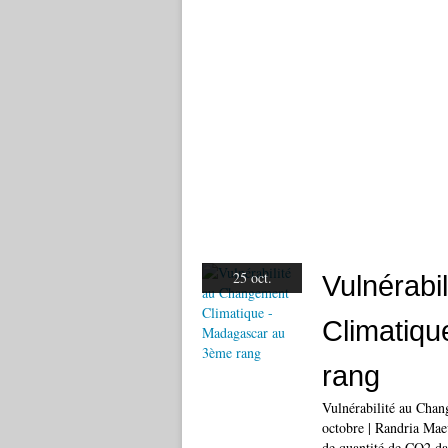
25 oct.
Vulnérabi
Climatiq
rang
Vulnérabilité au Cha
octobre | Randria Mae
de quantité de CO2 dan