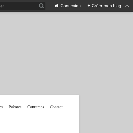
Connexion
+
Créer mon blog
es
Poèmes
Coutumes
Contact