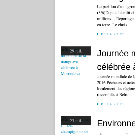
Le pari fou d'un agro
(3/6)Depuis bientôt c
millions… Reportage Ré
en terre. Le choix...
LIRE LA SUITE
29 juil.
Journée 
célébrée
Journée mondiale de l
2016 Pécheurs et acte
localement des région
ressemblés à Belo...
LIRE LA SUITE
23 juil.
Environn