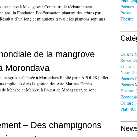
Photogra
nome suisse à Madagascar Combattre le réchauffement
Poèmes
inq ans, la Fondation EcoFormation plantant des arbres par
Presse
sultat d’un long et minutieux travail: les plantons sont mis
Théâtre
Caté
mondiale de la mangrove
Cuisine 
Revue De
 à Morondava
Contes
(1
Notes Du
a mangrove célébrée à Morondava Publié par : APOI 28 juillet
Poèmes
(
urs impliqués dans la gestion des Aire Marines Gérées
Poèmes M
s de Menabe et Melaky, à l’ouest de Madagascar, se sont
Histoire
(
Economi
Culture
(
Plat
(405
ement – Des champignons
News