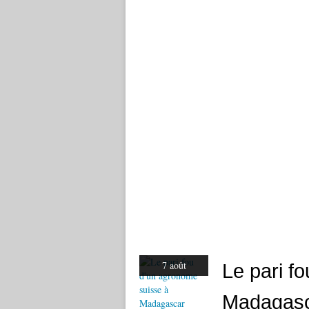
7 août
Le pari f
Madagas