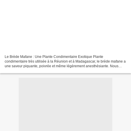
Le Brède Mafane : Une Plante Condimentaire Exotique Plante
condimentaire très utilisée à la Réunion et à Madagascar, le brède mafane a
une saveur piquante, poivrée et même légèrement anesthésiante. Nous
vous proposons de découvrir comment cultiver, récolter...