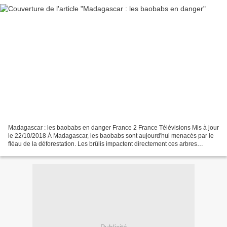
Madagascar : les baobabs en danger France 2 France Télévisions Mis à jour
le 22/10/2018 À Madagascar, les baobabs sont aujourd'hui menacés par le
fléau de la déforestation. Les brûlis impactent directement ces arbres
millénaires. https://www.francetvinfo.fr/monde/madagascar-les-baobabs-en-
danger_2998775.html?
fbclid=IwAR0IobUjbiMJqJszFTWUvItQU9_eNlVnCxF9Gok_J9uasI-
JcaarR3vbRXo...