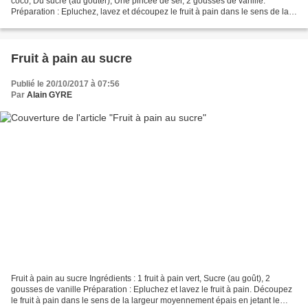
coco, Du sucre (au goûter), Une pincée de sel, 2 gousses de vanille.
Préparation : Epluchez, lavez et découpez le fruit à pain dans le sens de la
longueur. Faire bouillir dans...
Fruit à pain au sucre
Publié le 20/10/2017 à 07:56
Par
Alain GYRE
Fruit à pain au sucre Ingrédients : 1 fruit à pain vert, Sucre (au goût), 2
gousses de vanille Préparation : Epluchez et lavez le fruit à pain. Découpez
le fruit à pain dans le sens de la largeur moyennement épais en jetant le