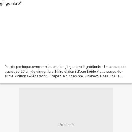
Jus de pastèque avec une touche de gingembre Ingrédients : 1 morceau de
pastèque 10 cm de gingembre 1 litre et demi d’eau froide 4 c. à soupe de
sucre 2 citrons Préparation : Râpez le gingembre. Enlevez la peau de la
pastèque pour ne garder que la chair....
Publicité