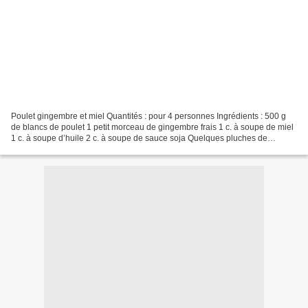
Poulet gingembre et miel Quantités : pour 4 personnes Ingrédients : 500 g
de blancs de poulet 1 petit morceau de gingembre frais 1 c. à soupe de miel
1 c. à soupe d’huile 2 c. à soupe de sauce soja Quelques pluches de
coriandre Sel Poivre Préparation...