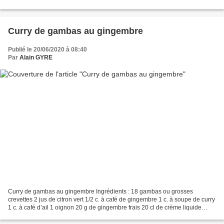
d’huile Sel Poivre Préparation : Faites cuire...
Curry de gambas au gingembre
Publié le 20/06/2020 à 08:40
Par
Alain GYRE
Curry de gambas au gingembre Ingrédients : 18 gambas ou grosses
crevettes 2 jus de citron vert 1/2 c. à café de gingembre 1 c. à soupe de curry
1 c. à café d’ail 1 oignon 20 g de gingembre frais 20 cl de crème liquide
Huile d’arachide Préparation : La...