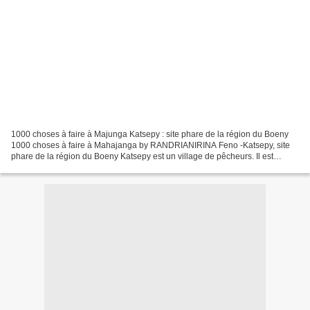
1000 choses à faire à Majunga Katsepy : site phare de la région du Boeny
1000 choses à faire à Mahajanga by RANDRIANIRINA Feno -Katsepy, site
phare de la région du Boeny Katsepy est un village de pêcheurs. Il est
visible depuis le bord de Mahajanga. Cette...