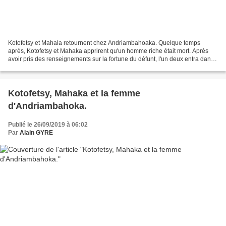
Kotofetsy et Mahala retournent chez Andriambahoaka. Quelque temps
après, Kotofetsy et Mahaka apprirent qu'un homme riche était mort. Après
avoir pris des renseignements sur la fortune du défunt, l'un deux entra dans
le tombeau et se coucha à côté du cadavre....
Kotofetsy, Mahaka et la femme
d'Andriambahoka.
Publié le 26/09/2019 à 06:02
Par
Alain GYRE