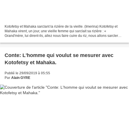
Kotofetsy et Mahaka sarclant la rizière de la vieille. (Imerina) Kotofetsy et
Mahaka virent, un jour, une vieille femme qui sarclait sa rizière : «
Grand'mère, lui dirent-ils, allez nous faire cuire du riz, nous allons sarcler
votre rizière. Cette besogne...
Conte: L'homme qui voulut se mesurer avec
Kotofetsy et Mahaka.
Publié le 29/09/2019 à 05:55
Par
Alain GYRE