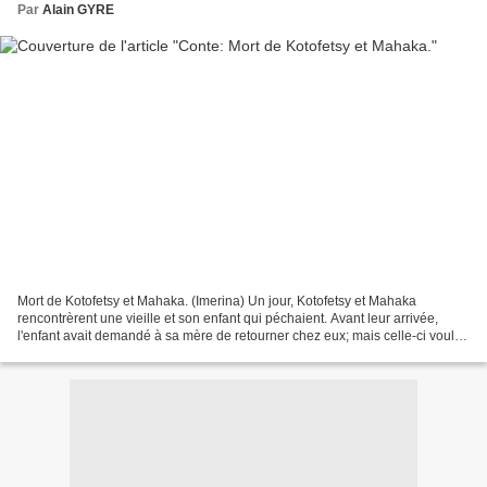
Par
Alain GYRE
Mort de Kotofetsy et Mahaka. (Imerina) Un jour, Kotofetsy et Mahaka
rencontrèrent une vieille et son enfant qui péchaient. Avant leur arrivée,
l'enfant avait demandé à sa mère de retourner chez eux; mais celle-ci voulait
attendre d'avoir attrapé une certaine...