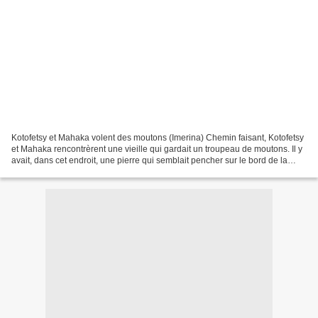
Kotofetsy et Mahaka volent des moutons (Imerina) Chemin faisant, Kotofetsy
et Mahaka rencontrèrent une vieille qui gardait un troupeau de moutons. Il y
avait, dans cet endroit, une pierre qui semblait pencher sur le bord de la
route et être sur le point...