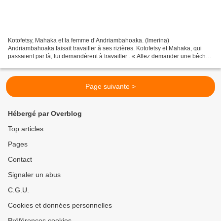
Kotofetsy, Mahaka et la femme d’Andriambahoaka. (Imerina)
Andriambahoaka faisait travailler à ses rizières. Kotofetsy et Mahaka, qui
passaient par là, lui demandèrent à travailler : « Allez demander une bêche
à ma femme, leur dit le fermier. » Ils se...
Page suivante >
Hébergé par Overblog
Top articles
Pages
Contact
Signaler un abus
C.G.U.
Cookies et données personnelles
Préférences cookies