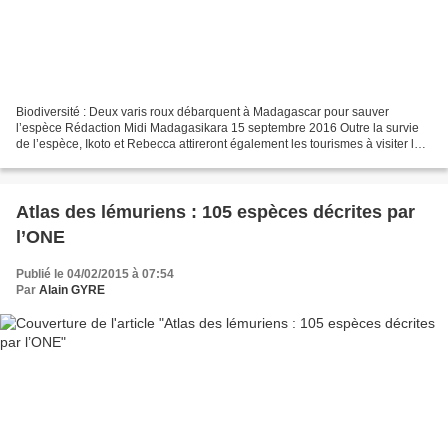
Biodiversité : Deux varis roux débarquent à Madagascar pour sauver
l’espèce Rédaction Midi Madagasikara 15 septembre 2016 Outre la survie
de l’espèce, Ikoto et Rebecca attireront également les tourismes à visiter la
Grande Ile5 Le Lemuria Land de Nosy-Be...
Atlas des lémuriens : 105 espèces décrites par
l’ONE
Publié le 04/02/2015 à 07:54
Par
Alain GYRE