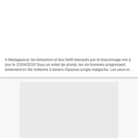
A Madagascar, les lémuriens et leur forêt menacés par le braconnage mis à
jour le 22/04/2019 Sous un soleil de plomb, les six hommes progressent
lentement en file indienne à travers l'épaisse jungle malgache. Les yeux et
les oreilles à l'affût, la patrouille...