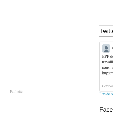
Twitt
EPP de
travai
constr
https:
October
Publicité
Plus de t
Face