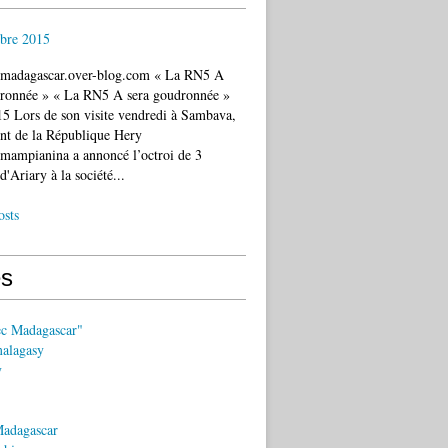
bre 2015
c.madagascar.over-blog.com « La RN5 A
dronnée » « La RN5 A sera goudronnée »
5 Lors de son visite vendredi à Sambava,
ent de la République Hery
mampianina a annoncé l’octroi de 3
d'Ariary à la société...
osts
s
ec Madagascar"
malagasy
y
Madagascar