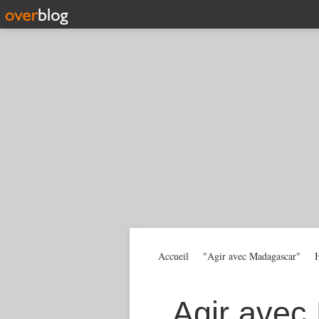
Accueil
"Agir avec Madagascar"
H
Agir avec