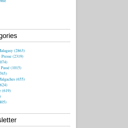
phie
gories
Malagasy
(2863)
 Presse
(2319)
074)
 Passé
(1015)
765)
algaches
(655)
624)
e
(619)
)
405)
letter