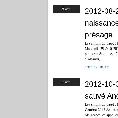
9 oct.
2012-08-
naissanc
présage
Les sillons du passé 
Mercredi, 29 Août 201
pointes métalliques, fu
d’Alasora,...
LIRE LA SUITE
7 oct.
2012-10-0
sauvé An
Les sillons du passé 
Octobre 2012 Andrian
Malgaches les appellen