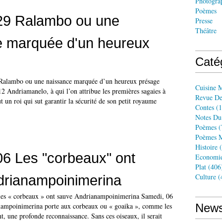
Photogra
Poèmes
29 Ralambo ou une
Presse
Théâtre
e marquée d'un heureux
Caté
: Ralambo ou une naissance marquée d’un heureux présage
Cuisine 
2 Andriamanelo, à qui l’on attribue les premières sagaies à
Revue De
t un roi qui sut garantir la sécurité de son petit royaume
Contes
(1
Notes Du
Poèmes
(
Poèmes M
Histoire
(
6 Les "corbeaux" ont
Economi
Plat
(406
drianampoinimerina
Culture
(
: les « corbeaux » ont sauve Andrianampoinimerina Samedi, 06
ampoinimerina porte aux corbeaux ou « goaika », comme les
News
t, une profonde reconnaissance. Sans ces oiseaux, il serait