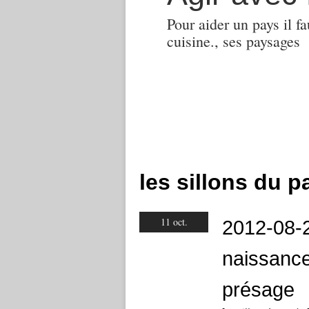
Pour aider un pays il fa
cuisine., ses paysages
les sillons du p
11 oct.
2012-08-
naissanc
présage