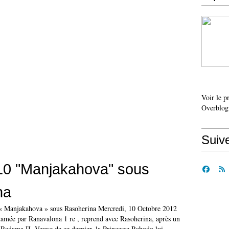
Voir le p
Overblog
Suiv
10 "Manjakahova" sous
na
: « Manjakahova » sous Rasoherina Mercredi, 10 Octobre 2012
ntamée par Ranavalona 1 re , reprend avec Rasoherina, après un
Radama II. Veuve de ce dernier, la Princesse Rabodo lui