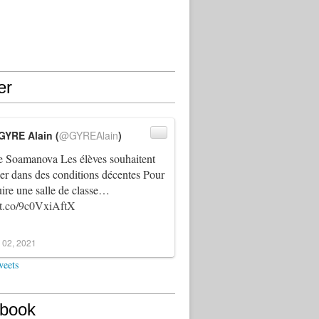
er
GYRE Alain (
@GYREAlain
)
 Soamanova Les élèves souhaitent
ller dans des conditions décentes Pour
uire une salle de classe…
//t.co/9c0VxiAftX
 02, 2021
weets
book