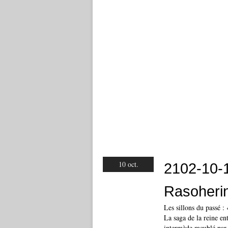
10 oct.
2102-10-
Rasoheri
Les sillons du passé 
La saga de la reine e
intermède meublé par 