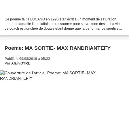
Ce poème fait à LUGANO en 1996 était écrit à un moment de saturation
pendant laquelle il me fallait me ressourcer pour suivre mon destin. La vie
de coach est jonchée de doutes étant donné que la performance sportive
n’est pas une science exacte. Souvent...
Poème: MA SORTIE- MAX RANDRIANTEFY
Publié le 09/08/2019 à 05:22
Par
Alain GYRE