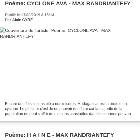
Poème: CYCLONE AVA - MAX RANDRIANTEFY
Publié le 13/08/2019 à 15:14
Par
Alain GYRE
Encore une fois, insensible à nos misères, Madagascar est la proie d’un
cyclone. Le plus dur c’est de ne pouvoir rien faire car la majorité de la
population ne peut s’offrir de maisons construites dans les normes pouvant
résister aux cataclysmes. Aussi,...
Poème: H A I N E - MAX RANDRIANTEFY