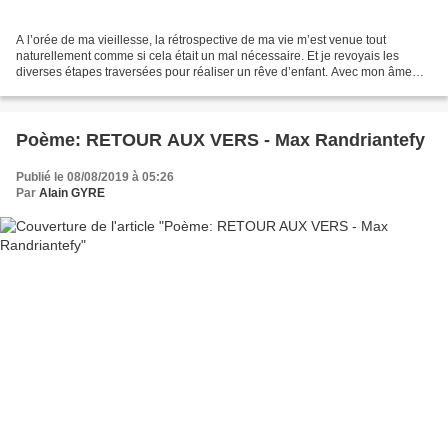
A l’orée de ma vieillesse, la rétrospective de ma vie m’est venue tout
naturellement comme si cela était un mal nécessaire. Et je revoyais les
diverses étapes traversées pour réaliser un rêve d’enfant. Avec mon âme
aventurière j’ai dû voyager autour du...
Poème: RETOUR AUX VERS - Max Randriantefy
Publié le 08/08/2019 à 05:26
Par
Alain GYRE