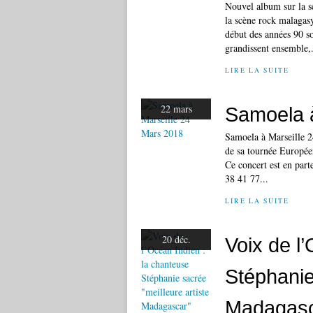
Nouvel album sur la
la scène rock malag
début des années 90 so
grandissent ensemble,.
LIRE LA SUITE
22 mars
Samoela à
Samoela à Marseille 
de sa tournée Europée
Ce concert est en pa
38 41 77...
LIRE LA SUITE
20 déc.
Voix de l
Stéphanie
Madagasc