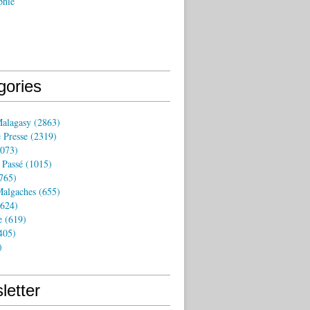
phie
gories
Malagasy
(2863)
 Presse
(2319)
073)
 Passé
(1015)
765)
algaches
(655)
624)
e
(619)
405)
)
letter