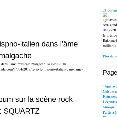
21 décem
agir.ave
sera gou
04/06/201
le présid
Rajaonari
ispno-italien dans l'âme
milliards 
 malgache
Plus de p
en dans l'âme musicale malgache 14 avril 2018
ada.com/14/04/2018/le-style-hispano-italien-dans-lame-
Page
"Agir av
Cuisine 
Hain-ten
bum sur la scène rock
Légendes
Musique
y: SQUARTZ
Partir à 