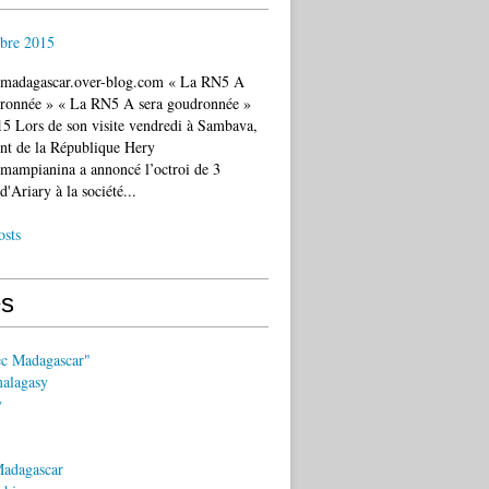
bre 2015
c.madagascar.over-blog.com « La RN5 A
dronnée » « La RN5 A sera goudronnée »
5 Lors de son visite vendredi à Sambava,
ent de la République Hery
mampianina a annoncé l’octroi de 3
d'Ariary à la société...
osts
s
ec Madagascar"
malagasy
y
Madagascar