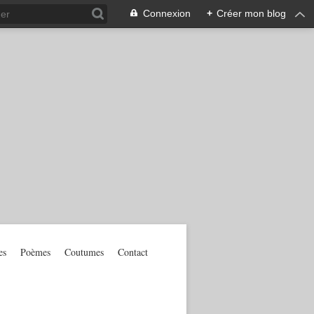
Connexion
+
Créer mon blog
es
Poèmes
Coutumes
Contact