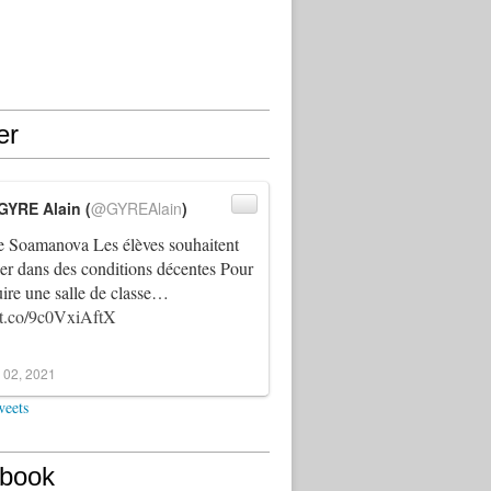
er
GYRE Alain (
@GYREAlain
)
 Soamanova Les élèves souhaitent
ller dans des conditions décentes Pour
uire une salle de classe…
//t.co/9c0VxiAftX
 02, 2021
weets
book