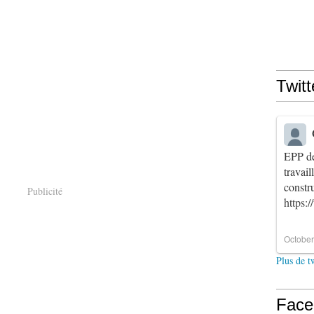
Twitt
EPP de
travai
constr
Publicité
https:
October
Plus de t
Face