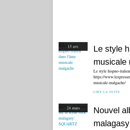
15 avr.
Le style h
musicale
Le style hispno-itali
https://www.lexpressm
musicale-malgache/
LIRE LA SUITE
24 mars
Nouvel al
malagas