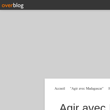
Accueil
"Agir avec Madagascar"
H
Agir avec