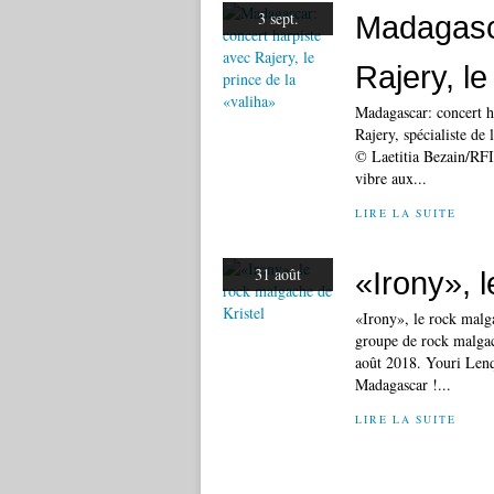
3 sept.
Madagasca
Rajery, le
Madagascar: concert ha
Rajery, spécialiste de
© Laetitia Bezain/RF
vibre aux...
LIRE LA SUITE
31 août
«Irony», 
«Irony», le rock malg
groupe de rock malgac
août 2018. Youri Lenqu
Madagascar !...
LIRE LA SUITE