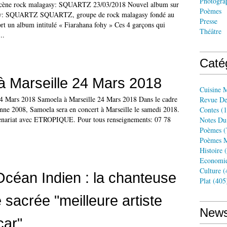
Photogra
 scène rock malagasy: SQUARTZ 23/03/2018 Nouvel album sur
Poèmes
asy: SQUARTZ SQUARTZ, groupe de rock malagasy fondé au
Presse
rt un album intitulé « Fiarahana fohy » Ces 4 garçons qui
Théâtre
..
Caté
 Marseille 24 Mars 2018
Cuisine 
24 Mars 2018 Samoela à Marseille 24 Mars 2018 Dans le cadre
Revue De
nne 2008, Samoela sera en concert à Marseille le samedi 2018.
Contes
(1
rtenariat avec ETROPIQUE. Pour tous renseignements: 07 78
Notes Du
Poèmes
(
Poèmes M
Histoire
(
Economi
Culture
(
’Océan Indien : la chanteuse
Plat
(405
 sacrée "meilleure artiste
News
ar"