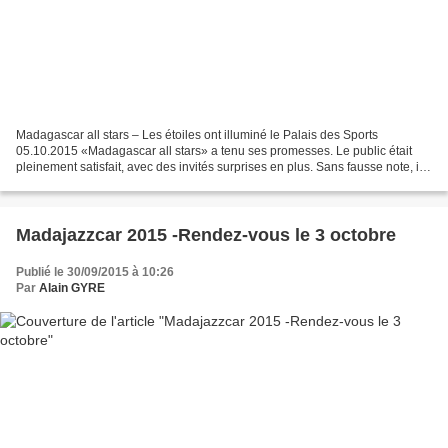
Madagascar all stars – Les étoiles ont illuminé le Palais des Sports
05.10.2015 «Madagascar all stars» a tenu ses promesses. Le public était
pleinement satisfait, avec des invités surprises en plus. Sans fausse note, ils
ont brillé. Les « Madagascar All-Stars...
Madajazzcar 2015 -Rendez-vous le 3 octobre
Publié le 30/09/2015 à 10:26
Par
Alain GYRE