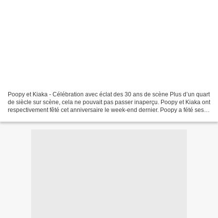
Poopy et Kiaka - Célébration avec éclat des 30 ans de scène Plus d’un quart
de siècle sur scène, cela ne pouvait pas passer inaperçu. Poopy et Kiaka ont
respectivement fêté cet anniversaire le week-end dernier. Poopy a fété ses
30 ans de scène hier au...