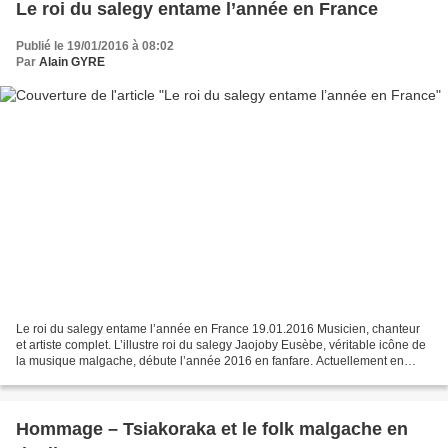
Le roi du salegy entame l’année en France
Publié le 19/01/2016 à 08:02
Par
Alain GYRE
Le roi du salegy entame l’année en France 19.01.2016 Musicien, chanteur
et artiste complet. L’illustre roi du salegy Jaojoby Eusèbe, véritable icône de
la musique malgache, débute l’année 2016 en fanfare. Actuellement en
France, le chanteur et ses musiciens...
Hommage – Tsiakoraka et le folk malgache en