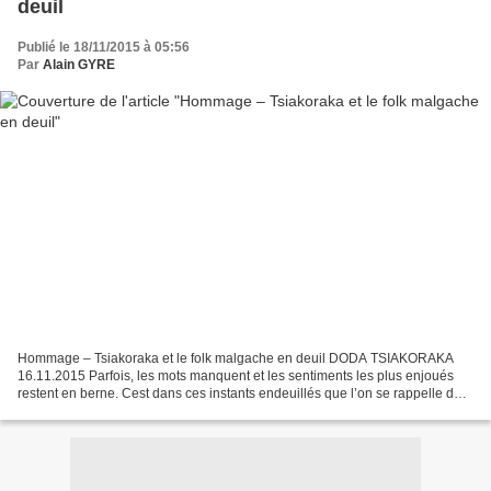
deuil
Publié le 18/11/2015 à 05:56
Par
Alain GYRE
Hommage – Tsiakoraka et le folk malgache en deuil DODA TSIAKORAKA
16.11.2015 Parfois, les mots manquent et les sentiments les plus enjoués
restent en berne. Cest dans ces instants endeuillés que l’on se rappelle des
bons moments. Les moments d’exception,...