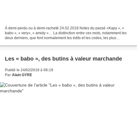
À demi-perdu ou à demi-racheté 24.02.2018 Notes du passé «Kapy », «
babo », « very», « amidy »… La distinction entre ces mots, notamment les
deux derniers, que font normalement les édits et les codes, les plus
scrupuleux des traducteurs « sont tentés...
Les « babo », des butins à valeur marchande
Publié le 24/02/2018 à 08:19
Par
Alain GYRE