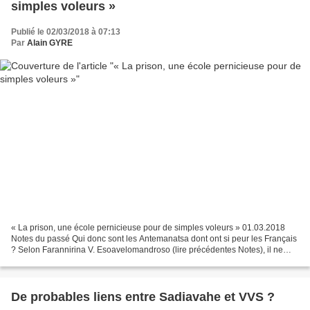
simples voleurs »
Publié le 02/03/2018 à 07:13
Par
Alain GYRE
« La prison, une école pernicieuse pour de simples voleurs » 01.03.2018
Notes du passé Qui donc sont les Antemanatsa dont ont si peur les Français
? Selon Farannirina V. Esoavelomandroso (lire précédentes Notes), il ne
s’agit ni d’une tribu ni d’un clan,...
De probables liens entre Sadiavahe et VVS ?