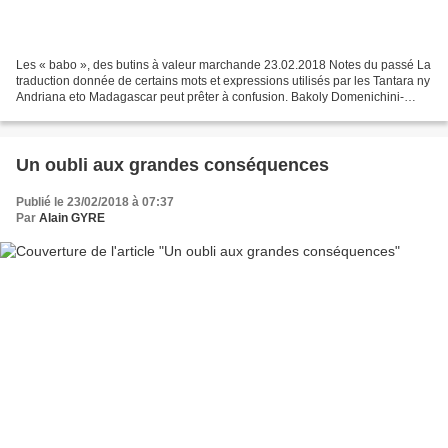
Les « babo », des butins à valeur marchande 23.02.2018 Notes du passé La
traduction donnée de certains mots et expressions utilisés par les Tantara ny
Andriana eto Madagascar peut prêter à confusion. Bakoly Domenichini-
Ramiaramanana et Jean-Pierre Domenichini...
Un oubli aux grandes conséquences
Publié le 23/02/2018 à 07:37
Par
Alain GYRE