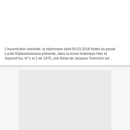
L’insurrection anéantie, la répression sévit 05.03.2018 Notes du passé
Lucile Rabearimanana présente, dans la revue historique Hier et
Aujourd’hui, N°1 et 2 de 1975, une thèse de Jacques Tronchon sur
L’Insurrection malgache de 1947, Essai d’Interprétation....