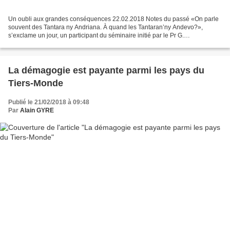
Un oubli aux grandes conséquences 22.02.2018 Notes du passé «On parle
souvent des Tantara ny Andriana. À quand les Tantaran’ny Andevo?»,
s’exclame un jour, un participant du séminaire initié par le Pr G.
Condominas. C’est en 1977, au département d’Histoire...
La démagogie est payante parmi les pays du
Tiers-Monde
Publié le 21/02/2018 à 09:48
Par
Alain GYRE