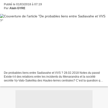
Publié le 01/03/2018 à 07:19
Par
Alain GYRE
De probables liens entre Sadiavahe et VVS ? 28.02.2018 Notes du passé
Existe-t-il des relations entre les incidents du Menarandra et la société
secrète Vy-Vato-Sakelika des Hautes-terres centrales? C’est la question que
doivent se poser l’Administration...