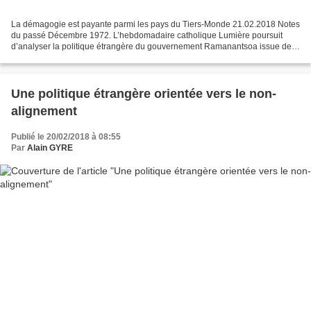
La démagogie est payante parmi les pays du Tiers-Monde 21.02.2018 Notes
du passé Décembre 1972. L’hebdomadaire catholique Lumière poursuit
d’analyser la politique étrangère du gouvernement Ramanantsoa issue des
évènements de mai 1972 (Alain Escaro, «...
Une politique étrangère orientée vers le non-
alignement
Publié le 20/02/2018 à 08:55
Par
Alain GYRE