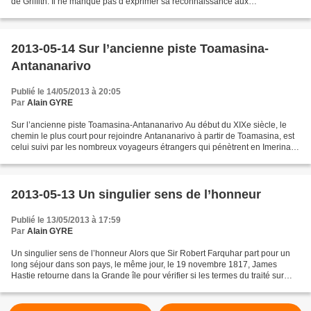
de Griffith. Il ne manque pas d’exprimer sa reconnaissance aux
missionnaires de la London Missionary Society...
2013-05-14 Sur l’ancienne piste Toamasina-
Antananarivo
Publié le 14/05/2013 à 20:05
Par
Alain GYRE
Sur l’ancienne piste Toamasina-Antananarivo Au début du XIXe siècle, le
chemin le plus court pour rejoindre Antananarivo à partir de Toamasina, est
celui suivi par les nombreux voyageurs étrangers qui pénètrent en Imerina. «
Les incidents de route sont...
2013-05-13 Un singulier sens de l’honneur
Publié le 13/05/2013 à 17:59
Par
Alain GYRE
Un singulier sens de l’honneur Alors que Sir Robert Farquhar part pour un
long séjour dans son pays, le même jour, le 19 novembre 1817, James
Hastie retourne dans la Grande île pour vérifier si les termes du traité sur
l’abolition de la traite signé avec...