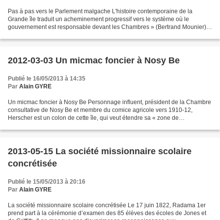
Pas à pas vers le Parlement malgache L'histoire contemporaine de la
Grande île traduit un acheminement progressif vers le système où le
gouvernement est responsable devant les Chambres » (Bertrand Mounier).
Jadis, si l'on ne peut déceler de traces de...
2012-03-03 Un micmac foncier à Nosy Be
Publié le 16/05/2013 à 14:35
Par
Alain GYRE
Un micmac foncier à Nosy Be Personnage influent, président de la Chambre
consultative de Nosy Be et membre du comice agricole vers 1910-12,
Herscher est un colon de cette île, qui veut étendre sa « zone de
colonisation » sur la grande terre. Son choix...
2013-05-15 La société missionnaire scolaire
concrétisée
Publié le 15/05/2013 à 20:16
Par
Alain GYRE
La société missionnaire scolaire concrétisée Le 17 juin 1822, Radama 1er
prend part à la cérémonie d’examen des 85 élèves des écoles de Jones et