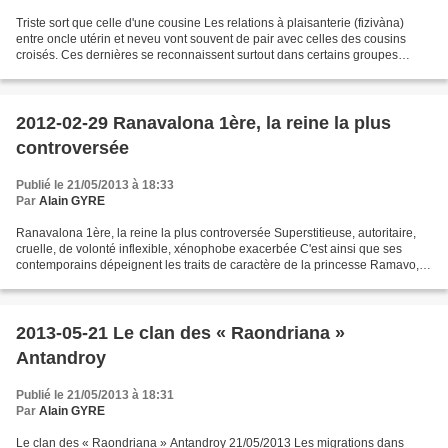
Triste sort que celle d'une cousine Les relations à plaisanterie (fizivàna)
entre oncle utérin et neveu vont souvent de pair avec celles des cousins
croisés. Ces dernières se reconnaissent surtout dans certains groupes
ethniques malgaches. À Madagascar...
2012-02-29 Ranavalona 1ère, la reine la plus
controversée
Publié le 21/05/2013 à 18:33
Par
Alain GYRE
Ranavalona 1ère, la reine la plus controversée Superstitieuse, autoritaire,
cruelle, de volonté inflexible, xénophobe exacerbée C'est ainsi que ses
contemporains dépeignent les traits de caractère de la princesse Ramavo,
devenue Ranavalona 1ère autrement...
2013-05-21 Le clan des « Raondriana »
Antandroy
Publié le 21/05/2013 à 18:31
Par
Alain GYRE
Le clan des « Raondriana » Antandroy 21/05/2013 Les migrations dans