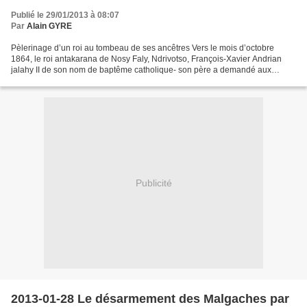
Publié le 29/01/2013 à 08:07
Par
Alain GYRE
Pèlerinage d’un roi au tombeau de ses ancêtres Vers le mois d’octobre
1864, le roi antakarana de Nosy Faly, Ndrivotso, François-Xavier Andrian
jalahy II de son nom de baptême catholique- son père a demandé aux
Jésuites de l’instruire-, éprouve le besoin...
Publicité
2013-01-28 Le désarmement des Malgaches par