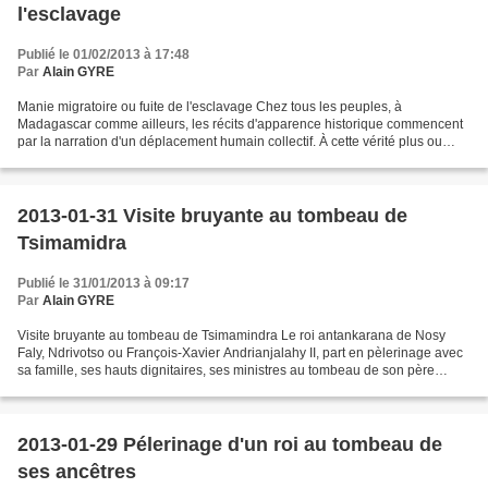
l'esclavage
Publié le 01/02/2013 à 17:48
Par
Alain GYRE
Manie migratoire ou fuite de l'esclavage Chez tous les peuples, à
Madagascar comme ailleurs, les récits d'apparence historique commencent
par la narration d'un déplacement humain collectif. À cette vérité plus ou
moins évidente, deux administrateurs des...
2013-01-31 Visite bruyante au tombeau de
Tsimamidra
Publié le 31/01/2013 à 09:17
Par
Alain GYRE
Visite bruyante au tombeau de Tsimamindra Le roi antankarana de Nosy
Faly, Ndrivotso ou François-Xavier Andrianjalahy II, part en pèlerinage avec
sa famille, ses hauts dignitaires, ses ministres au tombeau de son père
Tsimamindra, dans la montagne d’Ambato....
2013-01-29 Pélerinage d'un roi au tombeau de
ses ancêtres