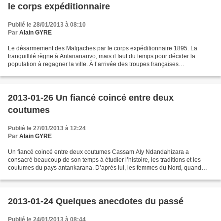
le corps expéditionnaire
Publié le 28/01/2013 à 08:10
Par
Alain GYRE
Le désarmement des Malgaches par le corps expéditionnaire 1895. La
tranquillité règne à Antananarivo, mais il faut du temps pour décider la
population à regagner la ville. À l’arrivée des troupes françaises
d’occupation, elle s’est ré fugiée dans les...
2013-01-26 Un fiancé coincé entre deux
coutumes
Publié le 27/01/2013 à 12:24
Par
Alain GYRE
Un fiancé coincé entre deux coutumes Cassam Aly Ndandahizara a
consacré beaucoup de son temps à étudier l’histoire, les traditions et les
coutumes du pays antankarana. D’après lui, les femmes du Nord, quand
elles trouvent l’âme sœur, passent d’abord avec...
2013-01-24 Quelques anecdotes du passé
Publié le 24/01/2013 à 08:44