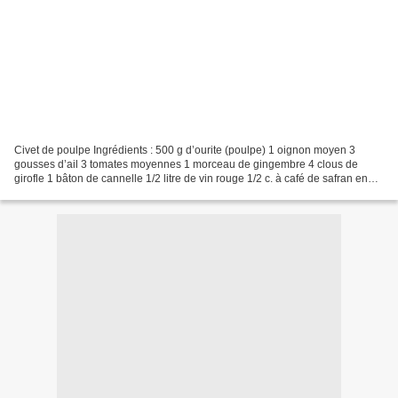
Civet de poulpe Ingrédients : 500 g d’ourite (poulpe) 1 oignon moyen 3
gousses d’ail 3 tomates moyennes 1 morceau de gingembre 4 clous de
girofle 1 bâton de cannelle 1/2 litre de vin rouge 1/2 c. à café de safran en
poudre (curcuma) Un peu de coriandre...