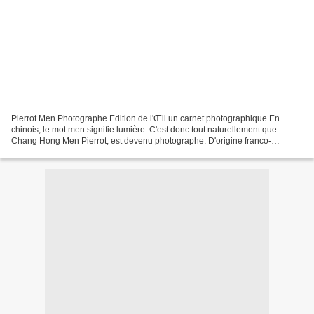
Pierrot Men Photographe Edition de l'Œil un carnet photographique En
chinois, le mot men signifie lumière. C'est donc tout naturellement que
Chang Hong Men Pierrot, est devenu photographe. D'origine franco-
malgache et chinois, il offre une vision personnelle...