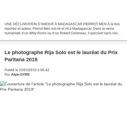
UNE DÉCLARATION D’AMOUR À MADAGASCAR PIERROT MEN À la fois
reporter et auteur, Pierrot Men est né et vit à Madagascar. Dans la veine
humaniste d’un Willy Ronis ou d’un Robert Doisneau, il parcourt sans cesse
son pays en captant avec beaucoup de tendresse...
Le photographe Rija Solo est le lauréat du Prix
Paritana 2019
Publié le 22/03/2019 à 06:42
Par
Alain GYRE