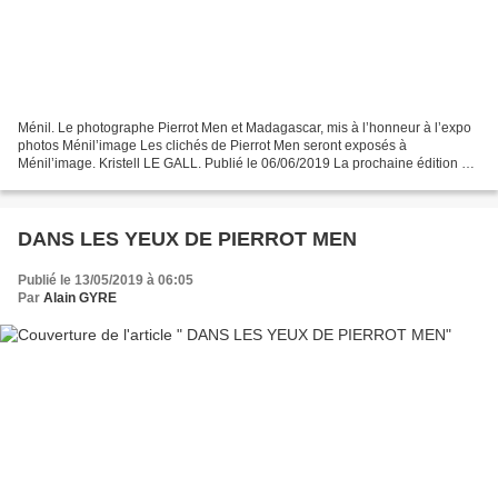
Ménil. Le photographe Pierrot Men et Madagascar, mis à l’honneur à l’expo
photos Ménil’image Les clichés de Pierrot Men seront exposés à
Ménil’image. Kristell LE GALL. Publié le 06/06/2019 La prochaine édition de
l’événement photographique Ménil’Image...
DANS LES YEUX DE PIERROT MEN
Publié le 13/05/2019 à 06:05
Par
Alain GYRE