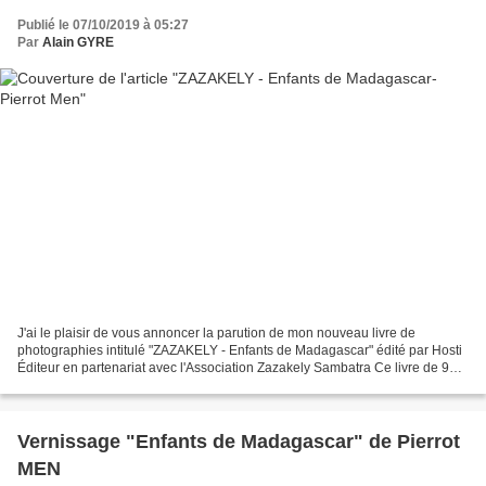
Publié le 07/10/2019 à 05:27
Par
Alain GYRE
J'ai le plaisir de vous annoncer la parution de mon nouveau livre de
photographies intitulé "ZAZAKELY - Enfants de Madagascar" édité par Hosti
Éditeur en partenariat avec l'Association Zazakely Sambatra Ce livre de 96
pages au format 25 x 25 cm propose...
Vernissage "Enfants de Madagascar" de Pierrot
MEN