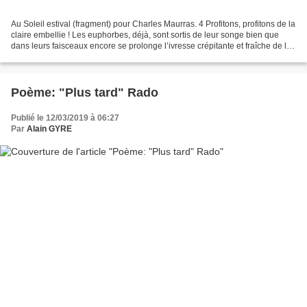
Au Soleil estival (fragment) pour Charles Maurras. 4 Profitons, profitons de la
claire embellie ! Les euphorbes, déjà, sont sortis de leur songe bien que
dans leurs faisceaux encore se prolonge l’ivresse crépitante et fraîche de la
pluie. Mais profitons...
Poème: "Plus tard" Rado
Publié le 12/03/2019 à 06:27
Par
Alain GYRE