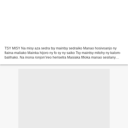
TSY MISY Na misy aza sedra tsy maintsy sedraiko Manao hosivoanjo ny
fiaina-maliako Mainka hijoro ny fo sy ny saiko Tsy maintsy mitohy ny kalom-
balihako. Na inona ronjon’ireo herisetra Masiaka fifioka manao sesilany
Iaretako ireny satria manam-petra Fa...