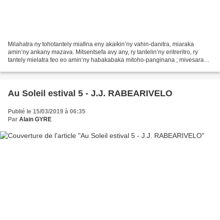
Milahatra ny tohotantely miafina eny akaikin’ny vahin-danitra, miaraka
amin’ny ankany mazava. Mitsentsefa avy any, ry tantelin’ny eritreritro, ry
tantely mielatra feo eo amin’ny habakabaka mitoho-panginana ; mivesara
savo-madity manitra johary aman-drivotra...
Au Soleil estival 5 - J.J. RABEARIVELO
Publié le 15/03/2019 à 06:35
Par
Alain GYRE