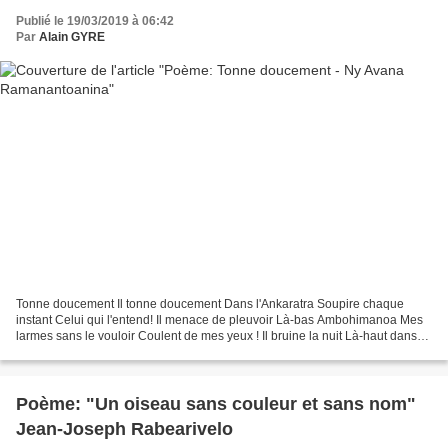
Publié le 19/03/2019 à 06:42
Par
Alain GYRE
Tonne doucement Il tonne doucement Dans l'Ankaratra Soupire chaque
instant Celui qui l'entend! Il menace de pleuvoir Là-bas Ambohimanoa Mes
larmes sans le vouloir Coulent de mes yeux ! Il bruine la nuit Là-haut dans
l’Andringitra : « Souviens-toi » Est...
Poème: "Un oiseau sans couleur et sans nom"
Jean-Joseph Rabearivelo