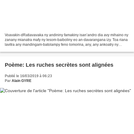
Voavakin-dRatiavavaka ny andininy famakiny isan’andro dia avy mihaino ny
zanany mianatra mafy ny lesom-baiboliny eo an-davarangana izy. Toa riana
lavitra any mandingam-batolampy feno lomorina, any, any ankoatry ny
bonga ; na toa kristianina tratry ny...
Poème: Les ruches secrètes sont alignées
Publié le 16/03/2019 à 06:23
Par
Alain GYRE