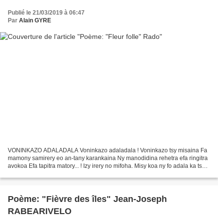
Publié le 21/03/2019 à 06:47
Par
Alain GYRE
VONINKAZO ADALADALA Voninkazo adaladala ! Voninkazo tsy misaina Fa
mamony samirery eo an-tany karankaina Ny manodidina rehetra efa ringitra
avokoa Efa tapitra matory... ! Izy irery no mifoha. Misy koa ny fo adala ka tsy
mety manadino Ny rehetra raha mangina,...
Poème: "Fièvre des îles" Jean-Joseph
RABEARIVELO