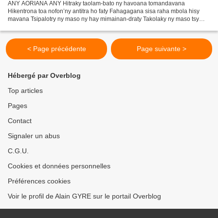
ANY AORIANA ANY Hitraky taolam-bato ny havoana tomandavana
Hikentrona toa nofon’ny antitra ho faty Fahagagana sisa raha mbola hisy
mavana Tsipalotry ny maso ny hay mimainan-draty Takolaky ny maso tsy
misy tandran’ala Ho hany ho tsinjo any : maina tsisy...
< Page précédente
Page suivante >
Hébergé par Overblog
Top articles
Pages
Contact
Signaler un abus
C.G.U.
Cookies et données personnelles
Préférences cookies
Voir le profil de Alain GYRE sur le portail Overblog