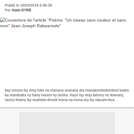
Publié le 18/03/2019 à 06:36
Par
Alain GYRE
Ilay vorona tsy misy loko na manana anarana dia manakombokombon’elatra
ka mandratra ny hany mason’ny lanitra. Hazo tsy misy tahony no itoerany,
raviny fotsiny tsy voahetsi-drivotr’inona na inona ary tsy otazam-boa
mihiratra. Inona no kotrehiny ? Rahfa...