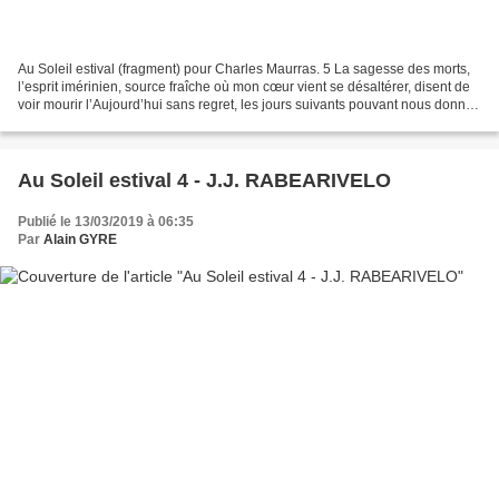
Au Soleil estival (fragment) pour Charles Maurras. 5 La sagesse des morts,
l’esprit imérinien, source fraîche où mon cœur vient se désaltérer, disent de
voir mourir l’Aujourd’hui sans regret, les jours suivants pouvant nous donner
d’autres biens. Et tu...
Au Soleil estival 4 - J.J. RABEARIVELO
Publié le 13/03/2019 à 06:35
Par
Alain GYRE