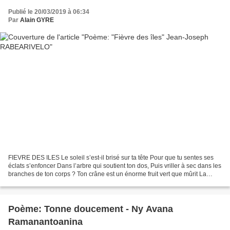
Publié le 20/03/2019 à 06:34
Par
Alain GYRE
FIEVRE DES ILES Le soleil s’est-il brisé sur ta tête Pour que tu sentes ses
éclats s’enfoncer Dans l’arbre qui soutient ton dos, Puis vriller à sec dans les
branches de ton corps ? Ton crâne est un énorme fruit vert que mûrit La
canicule de tous les Tropiques...
Poème: Tonne doucement - Ny Avana
Ramanantoanina