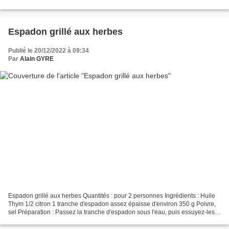
poivre Préparation : Coupez...
Espadon grillé aux herbes
Publié le 20/12/2022 à 09:34
Par
Alain GYRE
Espadon grillé aux herbes Quantités : pour 2 personnes Ingrédients : Huile
Thym 1/2 citron 1 tranche d'espadon assez épaisse d'environ 350 g Poivre,
sel Préparation : Passez la tranche d'espadon sous l'eau, puis essuyez-les
correctement. A l'aide d'un...