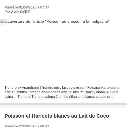
Publié le 01/08/2026 à 07:17
Par
Alain GYRE
Trondro sy Anandrano (Trondro misy lasopy cresson) Fotoana ikarakarana
azy: 15 minitra Fotoana andrahoana azy: 30 minitra Isan'ny olona: 4 Akora
ilaina : - Trondro: Trondro velona 2 lehibe (tilapia na karpa, voadio sy
voakiky tsara ny kirany) - Anana:...
Poisson et Haricots blancs au Lait de Coco
Publié le 27/06/2026 à 06:47