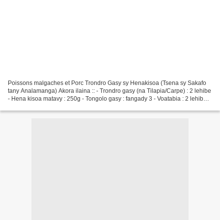
Poissons malgaches et Porc Trondro Gasy sy Henakisoa (Tsena sy Sakafo
tany Analamanga) Akora ilaina :: - Trondro gasy (na Tilapia/Carpe) : 2 lehibe
- Hena kisoa matavy : 250g - Tongolo gasy : fangady 3 - Voatabia : 2 lehibe -
Tongolo be : 1 - Sakamalaho...