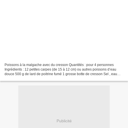
Poissons à la malgache avec du cresson Quantités : pour 4 personnes
Ingrédients : 12 petites carpes (de 15 à 12 cm) ou autres poissons d’eau
douce 500 g de lard de poitrine fumé 1 grosse botte de cresson Sel , eau
Préparation : Videz les petites carpes...
Publicité