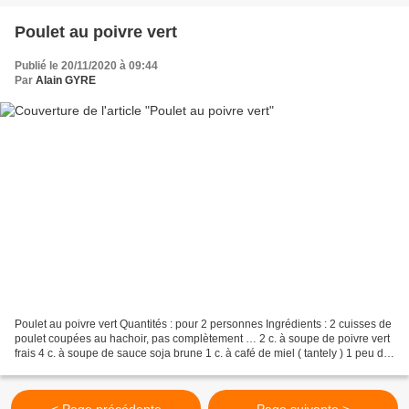
Poulet au poivre vert
Publié le 20/11/2020 à 09:44
Par
Alain GYRE
Poulet au poivre vert Quantités : pour 2 personnes Ingrédients : 2 cuisses de
poulet coupées au hachoir, pas complètement … 2 c. à soupe de poivre vert
frais 4 c. à soupe de sauce soja brune 1 c. à café de miel ( tantely ) 1 peu de
jus de citron Huile...