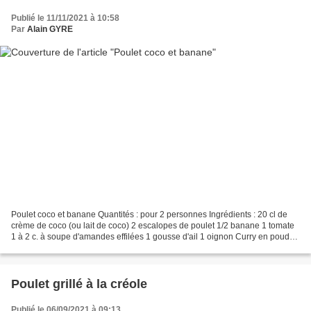
Publié le 11/11/2021 à 10:58
Par
Alain GYRE
Poulet coco et banane Quantités : pour 2 personnes Ingrédients : 20 cl de
crème de coco (ou lait de coco) 2 escalopes de poulet 1/2 banane 1 tomate
1 à 2 c. à soupe d'amandes effilées 1 gousse d'ail 1 oignon Curry en poudre
Préparation : Coupez le poulet...
Poulet grillé à la créole
Publié le 06/09/2021 à 09:13