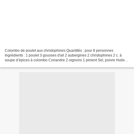
Colombo de poulet aux christophines Quantités : pour 8 personnes
Ingrédients : 1 poulet 3 gousses d'ail 2 aubergines 2 christophines 2 c. à
soupe d’épices à colombo Coriandre 2 oignons 1 piment Sel, poivre Huile
Préparation : Découpez le poulet en 8 morceaux....