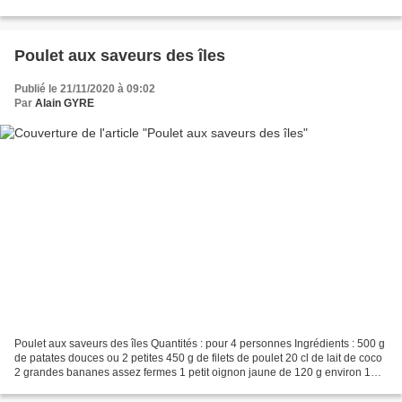
racine de gingembre 1 gousse d'ail Huile...
Poulet aux saveurs des îles
Publié le 21/11/2020 à 09:02
Par
Alain GYRE
Poulet aux saveurs des îles Quantités : pour 4 personnes Ingrédients : 500 g
de patates douces ou 2 petites 450 g de filets de poulet 20 cl de lait de coco
2 grandes bananes assez fermes 1 petit oignon jaune de 120 g environ 1
gousse d'ail 1 gros citron...