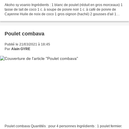
Akoho sy voanio Ingrédients : 1 blanc de poulet (réduit en gros morceaux) 1
tasse de lait de coco 1 c. à soupe de poivre noir 1 c. à café de poivre de
Cayenne Huile de noix de coco 1 gros oignon (haché) 2 gousses d'ail 1
cuillère à soupe de racine de...
Poulet combava
Publié le 21/03/2021 à 18:45
Par
Alain GYRE
Poulet combava Quantités : pour 4 personnes Ingrédients : 1 poulet fermier.