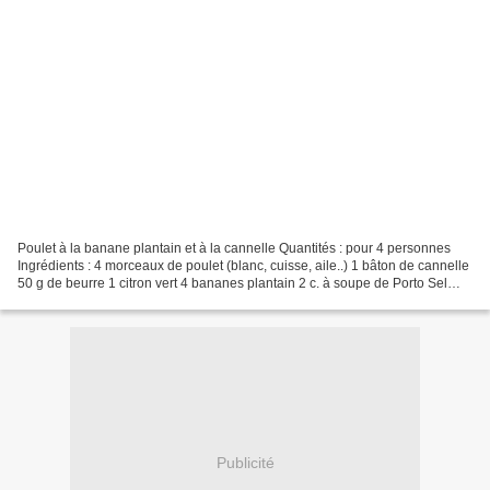
Poulet à la banane plantain et à la cannelle Quantités : pour 4 personnes
Ingrédients : 4 morceaux de poulet (blanc, cuisse, aile..) 1 bâton de cannelle
50 g de beurre 1 citron vert 4 bananes plantain 2 c. à soupe de Porto Sel
Poivre Préparation : Pelez...
Publicité