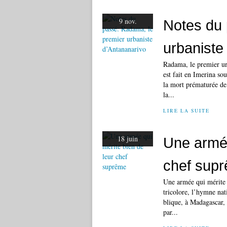
9 nov.
Notes du 
urbaniste
Radama, le premier ur
est fait en Imerina sou
la mort prématurée de
la...
LIRE LA SUITE
18 juin
Une armée
chef sup
Une armée qui mérite 
tricolore, l’hymne nat
blique, à Madagascar, 
par...