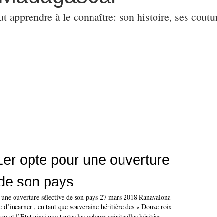
ut apprendre à le connaître: son histoire, ses coutu
r opte pour une ouverture
 de son pays
une ouverture sélective de son pays 27 mars 2018 Ranavalona
e d’incarner , en tant que souveraine héritière des « Douze rois
on et l’Etat ainsi que toutes les valeurs spirituelles héritées...