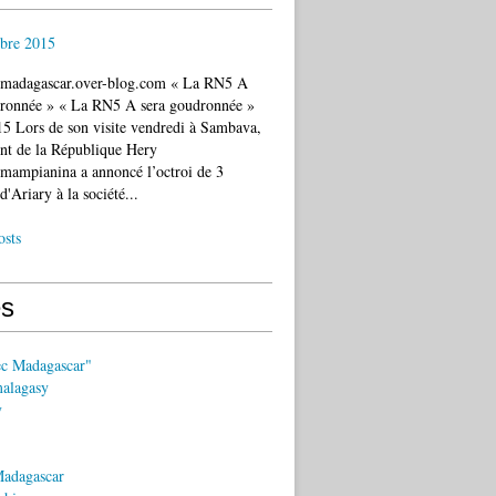
bre 2015
c.madagascar.over-blog.com « La RN5 A
dronnée » « La RN5 A sera goudronnée »
5 Lors de son visite vendredi à Sambava,
ent de la République Hery
mampianina a annoncé l’octroi de 3
d'Ariary à la société...
osts
s
ec Madagascar"
malagasy
y
Madagascar