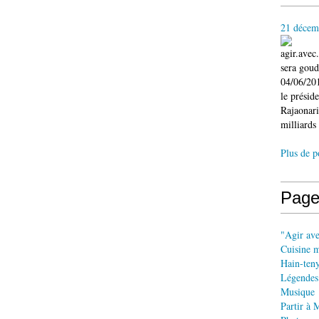
21 décem
agir.ave
sera gou
04/06/201
le présid
Rajaonari
milliards 
Plus de p
Page
"Agir av
Cuisine 
Hain-ten
Légendes
Musique
Partir à 