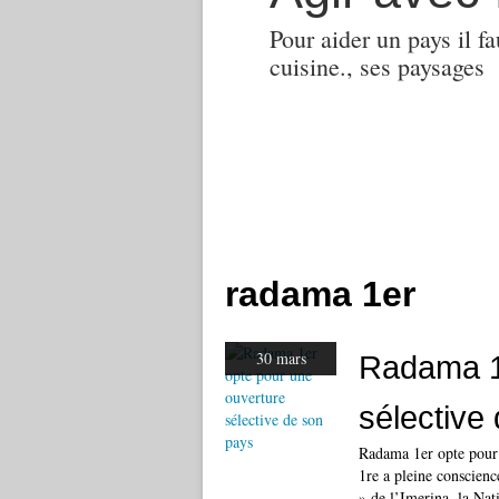
Pour aider un pays il fa
cuisine., ses paysages
radama 1er
30 mars
Radama 1e
sélective
Radama 1er opte pour 
1re a pleine conscienc
» de l’Imerina, la Nati