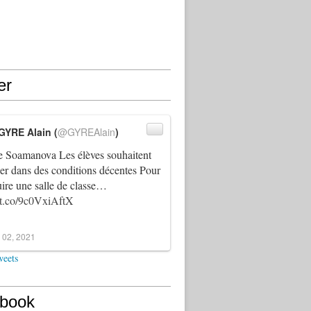
er
GYRE Alain (
@GYREAlain
)
 Soamanova Les élèves souhaitent
ller dans des conditions décentes Pour
uire une salle de classe…
//t.co/9c0VxiAftX
 02, 2021
weets
book