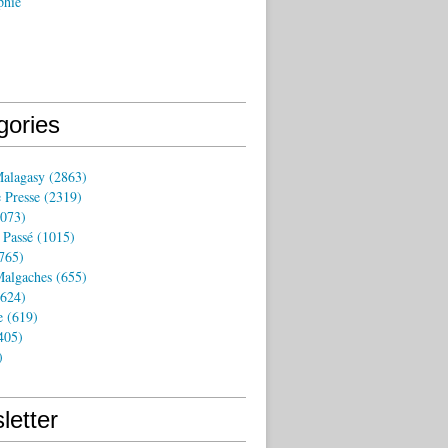
phie
gories
Malagasy
(2863)
 Presse
(2319)
073)
 Passé
(1015)
765)
algaches
(655)
624)
e
(619)
405)
)
letter