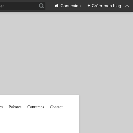
Connexion
+
Créer mon blog
es
Poèmes
Coutumes
Contact