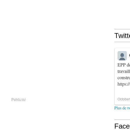
Twitt
EPP de
travai
constr
https:
October
Publicité
Plus de t
Face