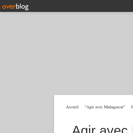
Accueil
"Agir avec Madagascar"
H
Agir avec