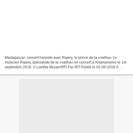
Madagascar: concert harpiste avec Rajery, le prince de la «valiha» Le
musicien Rajery, spécialiste de la «valiha» en concert à Antananarivo le 1er
septembre 2018. © Laetitia Bezain/RFI Par RFI Publié le 02-09-2018 A
Madagascar, Antananarivo vibre aux...