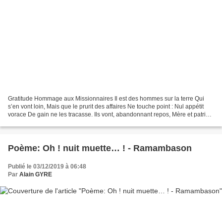
Gratitude Hommage aux Missionnaires Il est des hommes sur la terre Qui
s’en vont loin, Mais que le prurit des affaires Ne touche point : Nul appétit
vorace De gain ne les tracasse. Ils vont, abandonnant repos, Mère et patrie,
Vers des pays où des drapeaux...
Poème: Oh ! nuit muette… ! - Ramambason
Publié le 03/12/2019 à 06:48
Par
Alain GYRE