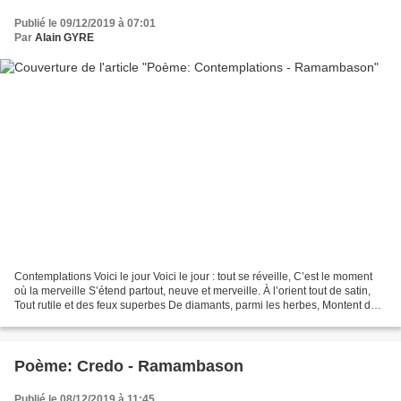
Publié le 09/12/2019 à 07:01
Par
Alain GYRE
Contemplations Voici le jour Voici le jour : tout se réveille, C’est le moment
où la merveille S’étend partout, neuve et merveille. À l’orient tout de satin,
Tout rutile et des feux superbes De diamants, parmi les herbes, Montent de
la rosée en gerbes...
Poème: Credo - Ramambason
Publié le 08/12/2019 à 11:45