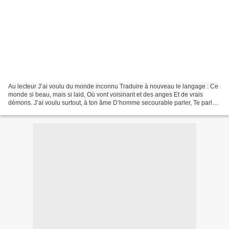
Au lecteur J’ai voulu du monde inconnu Traduire à nouveau le langage : Ce
monde si beau, mais si laid, Où vont voisinant et des anges Et de vrais
démons. J’ai voulu surtout, à ton âme D’homme secourable parler, Te parler
de ceux qu’on ignore Dans leur...