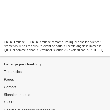
Oh ! nuit muette… ! Oh ! nuit muette et morne, Pourquoi donc ton silence ?
N’entends-tu pas ces cris S’élevant de partout Et cette angoisse immense
Qui sur l’homme s’abat Et l’étreint et l’étouffe ? Ne vois-tu pas, ô ! nuit, — Qui
scintilles pourtant...
Hébergé par Overblog
Top articles
Pages
Contact
Signaler un abus
C.G.U.
Cookies et données personnelles