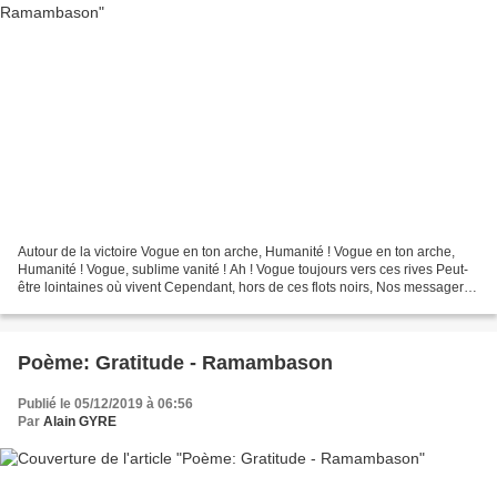
Autour de la victoire Vogue en ton arche, Humanité ! Vogue en ton arche,
Humanité ! Vogue, sublime vanité ! Ah ! Vogue toujours vers ces rives Peut-
être lointaines où vivent Cependant, hors de ces flots noirs, Nos messagers,
les grands espoirs. Du Mal...
Poème: Gratitude - Ramambason
Publié le 05/12/2019 à 06:56
Par
Alain GYRE