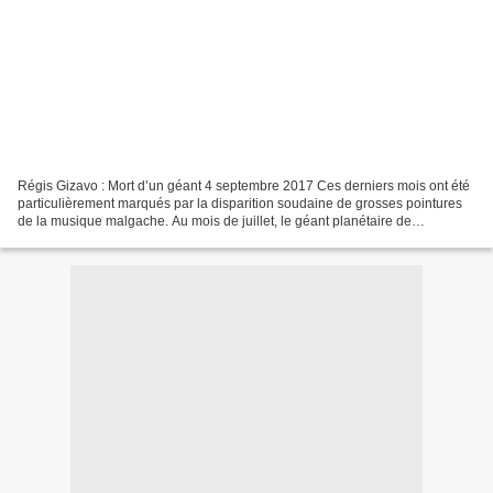
Régis Gizavo : Mort d’un géant 4 septembre 2017 Ces derniers mois ont été
particulièrement marqués par la disparition soudaine de grosses pointures
de la musique malgache. Au mois de juillet, le géant planétaire de
l’accordéon, Régis Gizavo s’en est allé...