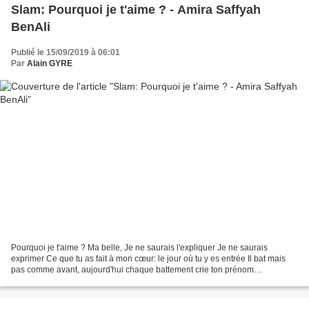
Slam: Pourquoi je t'aime ? - Amira Saffyah
BenAli
Publié le 15/09/2019 à 06:01
Par
Alain GYRE
Pourquoi je t'aime ? Ma belle, Je ne saurais l'expliquer Je ne saurais
exprimer Ce que tu as fait à mon cœur: le jour où tu y es entrée Il bat mais
pas comme avant, aujourd'hui chaque battement crie ton prénom
Aujourd'hui s'il bat tu es la seule raison...