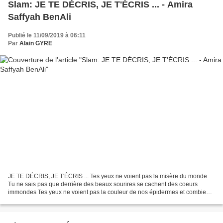
Slam: JE TE DÉCRIS, JE T'ÉCRIS ... - Amira
Saffyah BenAli
Publié le 11/09/2019 à 06:11
Par
Alain GYRE
JE TE DÉCRIS, JE T'ÉCRIS ... Tes yeux ne voient pas la misère du monde
Tu ne sais pas que derrière des beaux sourires se cachent des coeurs
immondes Tes yeux ne voient pas la couleur de nos épidermes et combien
même la vie est terne Ton âme ne connaît...