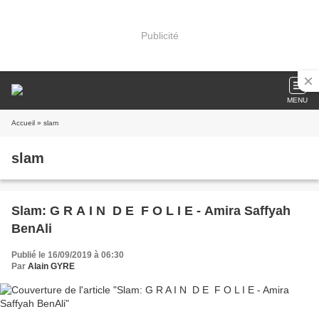
Publicité
MENU
Accueil
» slam
slam
Slam: G R A I N D E F O L I E - Amira Saffyah
BenAli
Publié le 16/09/2019 à 06:30
Par
Alain GYRE