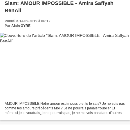
Slam: AMOUR IMPOSSIBLE - Amira Saffyah
BenAli
Publié le 14/09/2019 à 06:12
Par
Alain GYRE
AMOUR IMPOSSIBLE Notre amour est impossible, tu le sais? Je ne suis pas
comme tes amours précédents Moi ? Je ne pourrais jamais t'oublier Et
même si je le voudrais, je ne pourrais pas, je ne me vois pas dans d'autres
bras Ils disent : "l'amour de sa vie...